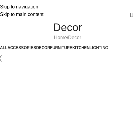
Skip to navigation
Skip to main content
Decor
Home
Decor
ALL
ACCESSORIES
DECOR
FURNITURE
KITCHEN
LIGHTING
Decor
Et vestibulum quis a suspendisse
Decor
Rhoncus quisque sollicitudin