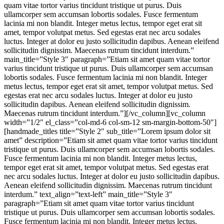
quam vitae tortor varius tincidunt tristique ut purus. Duis
ullamcorper sem accumsan lobortis sodales. Fusce fermentum
lacinia mi non blandit. Integer metus lectus, tempor eget erat sit
amet, tempor volutpat metus. Sed egestas erat nec arcu sodales
luctus. Integer at dolor eu justo sollicitudin dapibus. Aenean eleifend
sollicitudin dignissim. Maecenas rutrum tincidunt interdum.”
main_title=”Style 3″ paragraph=”Etiam sit amet quam vitae tortor
varius tincidunt tristique ut purus. Duis ullamcorper sem accumsan
lobortis sodales. Fusce fermentum lacinia mi non blandit. Integer
metus lectus, tempor eget erat sit amet, tempor volutpat metus. Sed
egestas erat nec arcu sodales luctus. Integer at dolor eu justo
sollicitudin dapibus. Aenean eleifend sollicitudin dignissim.
Maecenas rutrum tincidunt interdum.”][/vc_column][vc_column
width=”1/2″ el_class=”col-md-6 col-sm-12 sm-margin-bottom-50″]
[handmade_titles title=”Style 2″ sub_title=”Lorem ipsum dolor sit
amet” description=”Etiam sit amet quam vitae tortor varius tincidunt
tristique ut purus. Duis ullamcorper sem accumsan lobortis sodales.
Fusce fermentum lacinia mi non blandit. Integer metus lectus,
tempor eget erat sit amet, tempor volutpat metus. Sed egestas erat
nec arcu sodales luctus. Integer at dolor eu justo sollicitudin dapibus.
Aenean eleifend sollicitudin dignissim. Maecenas rutrum tincidunt
interdum.” text_align=”text-left” main_title=”Style 3″
paragraph=”Etiam sit amet quam vitae tortor varius tincidunt
tristique ut purus. Duis ullamcorper sem accumsan lobortis sodales.
Fusce fermentum lacinia mi non blandit. Integer metus lectus,