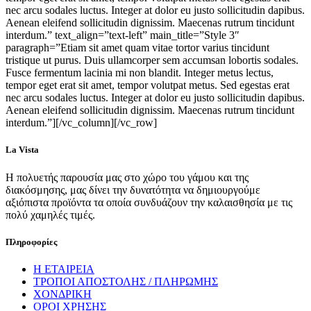
nec arcu sodales luctus. Integer at dolor eu justo sollicitudin dapibus.
Aenean eleifend sollicitudin dignissim. Maecenas rutrum tincidunt
interdum.” text_align=”text-left” main_title=”Style 3″
paragraph=”Etiam sit amet quam vitae tortor varius tincidunt
tristique ut purus. Duis ullamcorper sem accumsan lobortis sodales.
Fusce fermentum lacinia mi non blandit. Integer metus lectus,
tempor eget erat sit amet, tempor volutpat metus. Sed egestas erat
nec arcu sodales luctus. Integer at dolor eu justo sollicitudin dapibus.
Aenean eleifend sollicitudin dignissim. Maecenas rutrum tincidunt
interdum.”][/vc_column][/vc_row]
La Vista
Η πολυετής παρουσία μας στο χώρο του γάμου και της
διακόσμησης, μας δίνει την δυνατότητα να δημιουργούμε
αξιόπιστα προϊόντα τα οποία συνδυάζουν την καλαισθησία με τις
πολύ χαμηλές τιμές.
Πληροφορίες
Η ΕΤΑΙΡΕΙΑ
ΤΡΟΠΟΙ ΑΠΟΣΤΟΛΗΣ / ΠΛΗΡΩΜΗΣ
ΧΟΝΔΡΙΚΗ
ΟΡΟΙ ΧΡΗΣΗΣ