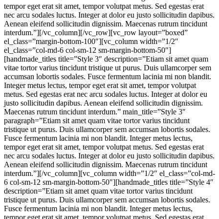
tempor eget erat sit amet, tempor volutpat metus. Sed egestas erat
nec arcu sodales luctus. Integer at dolor eu justo sollicitudin dapibus.
Aenean eleifend sollicitudin dignissim. Maecenas rutrum tincidunt
interdum.”][/vc_column][/vc_row][vc_row layout=”boxed”
el_class=”margin-bottom-100″][vc_column width=”1/2″
el_class=”col-md-6 col-sm-12 sm-margin-bottom-50″]
[handmade_titles title=”Style 3″ description=”Etiam sit amet quam
vitae tortor varius tincidunt tristique ut purus. Duis ullamcorper sem
accumsan lobortis sodales. Fusce fermentum lacinia mi non blandit.
Integer metus lectus, tempor eget erat sit amet, tempor volutpat
metus. Sed egestas erat nec arcu sodales luctus. Integer at dolor eu
justo sollicitudin dapibus. Aenean eleifend sollicitudin dignissim.
Maecenas rutrum tincidunt interdum.” main_title=”Style 3″
paragraph=”Etiam sit amet quam vitae tortor varius tincidunt
tristique ut purus. Duis ullamcorper sem accumsan lobortis sodales.
Fusce fermentum lacinia mi non blandit. Integer metus lectus,
tempor eget erat sit amet, tempor volutpat metus. Sed egestas erat
nec arcu sodales luctus. Integer at dolor eu justo sollicitudin dapibus.
Aenean eleifend sollicitudin dignissim. Maecenas rutrum tincidunt
interdum.”][/vc_column][vc_column width=”1/2″ el_class=”col-md-
6 col-sm-12 sm-margin-bottom-50″][handmade_titles title=”Style 4″
description=”Etiam sit amet quam vitae tortor varius tincidunt
tristique ut purus. Duis ullamcorper sem accumsan lobortis sodales.
Fusce fermentum lacinia mi non blandit. Integer metus lectus,
tempor eget erat sit amet, tempor volutpat metus. Sed egestas erat