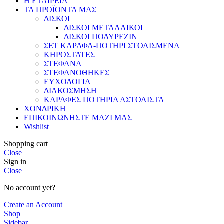
Η ΕΤΑΙΡΕΙΑ
ΤΑ ΠΡΟΪΟΝΤΑ ΜΑΣ
ΔΙΣΚΟΙ
ΔΙΣΚΟΙ ΜΕΤΑΛΛΙΚΟΙ
ΔΙΣΚΟΙ ΠΟΛΥΡΕΖΙΝ
ΣΕΤ ΚΑΡΑΦΑ-ΠΟΤΗΡΙ ΣΤΟΛΙΣΜΕΝΑ
ΚΗΡΟΣΤΑΤΕΣ
ΣΤΕΦΑΝΑ
ΣΤΕΦΑΝΟΘΗΚΕΣ
ΕΥΧΟΛΟΓΙΑ
ΔΙΑΚΟΣΜΗΣΗ
ΚΑΡΑΦΕΣ ΠΟΤΗΡΙΑ ΑΣΤΟΛΙΣΤΑ
ΧΟΝΔΡΙΚΗ
ΕΠΙΚΟΙΝΩΝΗΣΤΕ ΜΑΖΙ ΜΑΣ
Wishlist
Shopping cart
Close
Sign in
Close
No account yet?
Create an Account
Shop
Sidebar