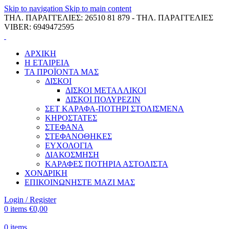
Skip to navigation
Skip to main content
ΤΗΛ. ΠΑΡΑΓΓΕΛΙΕΣ: 26510 81 879 - ΤΗΛ. ΠΑΡΑΓΓΕΛΙΕΣ
VIBER: 6949472595
ΑΡΧΙΚΗ
Η ΕΤΑΙΡΕΙΑ
ΤΑ ΠΡΟΪΟΝΤΑ ΜΑΣ
ΔΙΣΚΟΙ
ΔΙΣΚΟΙ ΜΕΤΑΛΛΙΚΟΙ
ΔΙΣΚΟΙ ΠΟΛΥΡΕΖΙΝ
ΣΕΤ ΚΑΡΑΦΑ-ΠΟΤΗΡΙ ΣΤΟΛΙΣΜΕΝΑ
ΚΗΡΟΣΤΑΤΕΣ
ΣΤΕΦΑΝΑ
ΣΤΕΦΑΝΟΘΗΚΕΣ
ΕΥΧΟΛΟΓΙΑ
ΔΙΑΚΟΣΜΗΣΗ
ΚΑΡΑΦΕΣ ΠΟΤΗΡΙΑ ΑΣΤΟΛΙΣΤΑ
ΧΟΝΔΡΙΚΗ
ΕΠΙΚΟΙΝΩΝΗΣΤΕ ΜΑΖΙ ΜΑΣ
Login / Register
0
items
€
0,00
0
items