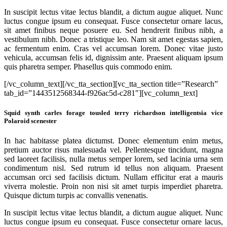
In suscipit lectus vitae lectus blandit, a dictum augue aliquet. Nunc
luctus congue ipsum eu consequat. Fusce consectetur ornare lacus,
sit amet finibus neque posuere eu. Sed hendrerit finibus nibh, a
vestibulum nibh. Donec a tristique leo. Nam sit amet egestas sapien,
ac fermentum enim. Cras vel accumsan lorem. Donec vitae justo
vehicula, accumsan felis id, dignissim ante. Praesent aliquam ipsum
quis pharetra semper. Phasellus quis commodo enim.
[/vc_column_text][/vc_tta_section][vc_tta_section title=”Research”
tab_id=”1443512568344-f926ac5d-c281″][vc_column_text]
Squid synth carles forage tousled terry richardson intelligentsia vice
Polaroid scenester
In hac habitasse platea dictumst. Donec elementum enim metus,
pretium auctor risus malesuada vel. Pellentesque tincidunt, magna
sed laoreet facilisis, nulla metus semper lorem, sed lacinia urna sem
condimentum nisl. Sed rutrum id tellus non aliquam. Praesent
accumsan orci sed facilisis dictum. Nullam efficitur erat a mauris
viverra molestie. Proin non nisi sit amet turpis imperdiet pharetra.
Quisque dictum turpis ac convallis venenatis.
In suscipit lectus vitae lectus blandit, a dictum augue aliquet. Nunc
luctus congue ipsum eu consequat. Fusce consectetur ornare lacus,