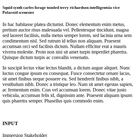
Squid synth carles forage tousled terry richardson intelligentsia vice
Polaroid scenester
In hac habitasse platea dictumst. Donec elementum enim metus,
pretium auctor risus malesuada vel. Pellentesque tincidunt, magna
sed laoreet facilisis, nulla metus semper lorem, sed lacinia urna sem
condimentum nisl. Sed rutrum id tellus non aliquam. Praesent
accumsan orci sed facilisis dictum. Nullam efficitur erat a mauris
viverra molestie. Proin non nisi sit amet turpis imperdiet pharetra.
Quisque dictum turpis ac convallis venenatis.
In suscipit lectus vitae lectus blandit, a dictum augue aliquet. Nunc
luctus congue ipsum eu consequat. Fusce consectetur ornare lacus,
sit amet finibus neque posuere eu. Sed hendrerit finibus nibh, a
vestibulum nibh. Donec a tristique leo. Nam sit amet egestas sapien,
ac fermentum enim. Cras vel accumsan lorem. Donec vitae justo
vehicula, accumsan felis id, dignissim ante. Praesent aliquam ipsum
quis pharetra semper. Phasellus quis commodo enim.
INPUT
Immersion Stakeholder