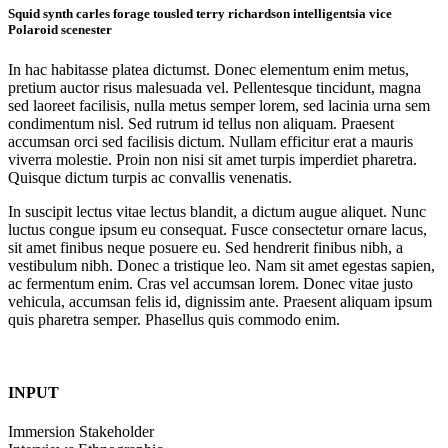
Squid synth carles forage tousled terry richardson intelligentsia vice
Polaroid scenester
In hac habitasse platea dictumst. Donec elementum enim metus,
pretium auctor risus malesuada vel. Pellentesque tincidunt, magna
sed laoreet facilisis, nulla metus semper lorem, sed lacinia urna sem
condimentum nisl. Sed rutrum id tellus non aliquam. Praesent
accumsan orci sed facilisis dictum. Nullam efficitur erat a mauris
viverra molestie. Proin non nisi sit amet turpis imperdiet pharetra.
Quisque dictum turpis ac convallis venenatis.
In suscipit lectus vitae lectus blandit, a dictum augue aliquet. Nunc
luctus congue ipsum eu consequat. Fusce consectetur ornare lacus,
sit amet finibus neque posuere eu. Sed hendrerit finibus nibh, a
vestibulum nibh. Donec a tristique leo. Nam sit amet egestas sapien,
ac fermentum enim. Cras vel accumsan lorem. Donec vitae justo
vehicula, accumsan felis id, dignissim ante. Praesent aliquam ipsum
quis pharetra semper. Phasellus quis commodo enim.
INPUT
Immersion Stakeholder