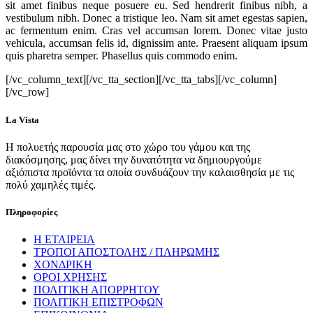
sit amet finibus neque posuere eu. Sed hendrerit finibus nibh, a
vestibulum nibh. Donec a tristique leo. Nam sit amet egestas sapien,
ac fermentum enim. Cras vel accumsan lorem. Donec vitae justo
vehicula, accumsan felis id, dignissim ante. Praesent aliquam ipsum
quis pharetra semper. Phasellus quis commodo enim.
[/vc_column_text][/vc_tta_section][/vc_tta_tabs][/vc_column]
[/vc_row]
La Vista
Η πολυετής παρουσία μας στο χώρο του γάμου και της
διακόσμησης, μας δίνει την δυνατότητα να δημιουργούμε
αξιόπιστα προϊόντα τα οποία συνδυάζουν την καλαισθησία με τις
πολύ χαμηλές τιμές.
Πληροφορίες
Η ΕΤΑΙΡΕΙΑ
ΤΡΟΠΟΙ ΑΠΟΣΤΟΛΗΣ / ΠΛΗΡΩΜΗΣ
ΧΟΝΔΡΙΚΗ
ΟΡΟΙ ΧΡΗΣΗΣ
ΠΟΛΙΤΙΚΗ ΑΠΟΡΡΗΤΟΥ
ΠΟΛΙΤΙΚΗ ΕΠΙΣΤΡΟΦΩΝ