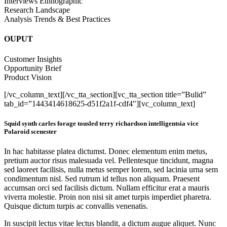
Interviews Ethnographic
Research Landscape
Analysis Trends & Best Practices
OUPUT
Customer Insights
Opportunity Brief
Product Vision
[/vc_column_text][/vc_tta_section][vc_tta_section title=”Bulid”
tab_id=”1443414618625-d51f2a1f-cdf4″][vc_column_text]
Squid synth carles forage tousled terry richardson intelligentsia vice
Polaroid scenester
In hac habitasse platea dictumst. Donec elementum enim metus,
pretium auctor risus malesuada vel. Pellentesque tincidunt, magna
sed laoreet facilisis, nulla metus semper lorem, sed lacinia urna sem
condimentum nisl. Sed rutrum id tellus non aliquam. Praesent
accumsan orci sed facilisis dictum. Nullam efficitur erat a mauris
viverra molestie. Proin non nisi sit amet turpis imperdiet pharetra.
Quisque dictum turpis ac convallis venenatis.
In suscipit lectus vitae lectus blandit, a dictum augue aliquet. Nunc