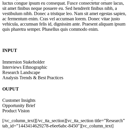
luctus congue ipsum eu consequat. Fusce consectetur ornare lacus,
sit amet finibus neque posuere eu. Sed hendrerit finibus nibh, a
vestibulum nibh. Donec a tristique leo. Nam sit amet egestas sapien,
ac fermentum enim. Cras vel accumsan lorem. Donec vitae justo
vehicula, accumsan felis id, dignissim ante. Praesent aliquam ipsum
quis pharetra semper. Phasellus quis commodo enim.
INPUT
Immersion Stakeholder
Interviews Ethnographic
Research Landscape
Analysis Trends & Best Practices
OUPUT
Customer Insights
Opportunity Brief
Product Vision
[/vc_column_text][/vc_tta_section][vc_tta_section title=”Research”
tab_id=”1443414629278-e6ee6abc-8450″][vc_column_text]