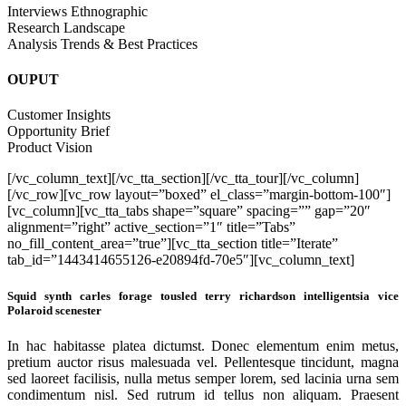
Interviews Ethnographic
Research Landscape
Analysis Trends & Best Practices
OUPUT
Customer Insights
Opportunity Brief
Product Vision
[/vc_column_text][/vc_tta_section][/vc_tta_tour][/vc_column]
[/vc_row][vc_row layout=”boxed” el_class=”margin-bottom-100″]
[vc_column][vc_tta_tabs shape=”square” spacing=”” gap=”20″
alignment=”right” active_section=”1″ title=”Tabs”
no_fill_content_area=”true”][vc_tta_section title=”Iterate”
tab_id=”1443414655126-e20894fd-70e5″][vc_column_text]
Squid synth carles forage tousled terry richardson intelligentsia vice
Polaroid scenester
In hac habitasse platea dictumst. Donec elementum enim metus,
pretium auctor risus malesuada vel. Pellentesque tincidunt, magna
sed laoreet facilisis, nulla metus semper lorem, sed lacinia urna sem
condimentum nisl. Sed rutrum id tellus non aliquam. Praesent