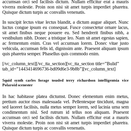
accumsan orci sed facilisis dictum. Nullam efficitur erat a mauris
viverra molestie. Proin non nisi sit amet turpis imperdiet pharetra.
Quisque dictum turpis ac convallis venenatis.
In suscipit lectus vitae lectus blandit, a dictum augue aliquet. Nunc
luctus congue ipsum eu consequat. Fusce consectetur ornare lacus,
sit amet finibus neque posuere eu. Sed hendrerit finibus nibh, a
vestibulum nibh. Donec a tristique leo. Nam sit amet egestas sapien,
ac fermentum enim. Cras vel accumsan lorem. Donec vitae justo
vehicula, accumsan felis id, dignissim ante. Praesent aliquam ipsum
quis pharetra semper. Phasellus quis commodo enim.
[/vc_column_text][/vc_tta_section][vc_tta_section title=”Bulid”
tab_id=”1443414696736-bd09d6e3-9b8b”][vc_column_text]
Squid synth carles forage tousled terry richardson intelligentsia vice
Polaroid scenester
In hac habitasse platea dictumst. Donec elementum enim metus,
pretium auctor risus malesuada vel. Pellentesque tincidunt, magna
sed laoreet facilisis, nulla metus semper lorem, sed lacinia urna sem
condimentum nisl. Sed rutrum id tellus non aliquam. Praesent
accumsan orci sed facilisis dictum. Nullam efficitur erat a mauris
viverra molestie. Proin non nisi sit amet turpis imperdiet pharetra.
Quisque dictum turpis ac convallis venenatis.