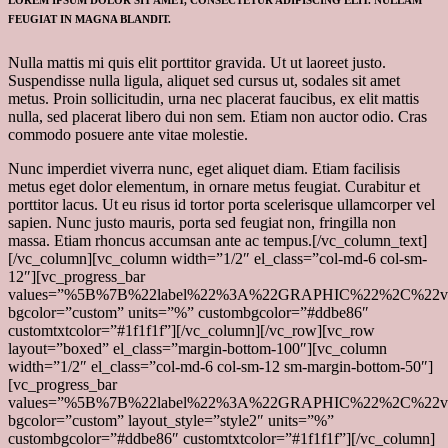
LOREM IPSUM DOLOR SIT AMET, CONSECTETUR ADIPISCING ELIT. NULLAM
FEUGIAT IN MAGNA BLANDIT.
Nulla mattis mi quis elit porttitor gravida. Ut ut laoreet justo.
Suspendisse nulla ligula, aliquet sed cursus ut, sodales sit amet
metus. Proin sollicitudin, urna nec placerat faucibus, ex elit mattis
nulla, sed placerat libero dui non sem. Etiam non auctor odio. Cras
commodo posuere ante vitae molestie.
Nunc imperdiet viverra nunc, eget aliquet diam. Etiam facilisis
metus eget dolor elementum, in ornare metus feugiat. Curabitur et
porttitor lacus. Ut eu risus id tortor porta scelerisque ullamcorper vel
sapien. Nunc justo mauris, porta sed feugiat non, fringilla non
massa. Etiam rhoncus accumsan ante ac tempus.[/vc_column_text]
[/vc_column][vc_column width=”1/2″ el_class=”col-md-6 col-sm-
12″][vc_progress_bar
values=”%5B%7B%22label%22%3A%22GRAPHIC%22%2C%2
bgcolor=”custom” units=”%” custombgcolor=”#ddbe86″
customtxtcolor=”#1f1f1f”][/vc_column][/vc_row][vc_row
layout=”boxed” el_class=”margin-bottom-100″][vc_column
width=”1/2″ el_class=”col-md-6 col-sm-12 sm-margin-bottom-50″]
[vc_progress_bar
values=”%5B%7B%22label%22%3A%22GRAPHIC%22%2C%2
bgcolor=”custom” layout_style=”style2″ units=”%”
custombgcolor=”#ddbe86″ customtxtcolor=”#1f1f1f”][/vc_column]