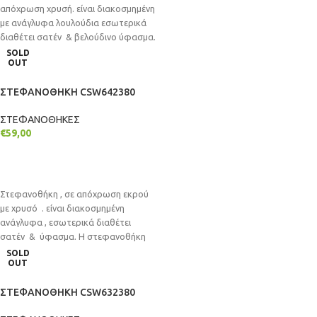
απόχρωση χρυσή. είναι διακοσμημένη
με ανάγλυφα λουλούδια εσωτερικά
διαθέτει σατέν & βελούδινο ύφασμα.
Η στεφανοθήκη είναι επιτραπέζια
SOLD
OUT
ΣΤΕΦΑΝΟΘΗΚΗ CSW642380
ΣΤΕΦΑΝΟΘΗΚΕΣ
€
59,00
ΔΙΑΒΆΣΤΕ ΠΕΡΙΣΣΌΤΕΡΑ
Στεφανοθήκη , σε απόχρωση εκρού
με χρυσό . είναι διακοσμημένη
ανάγλυφα , εσωτερικά διαθέτει
σατέν & ύφασμα. Η στεφανοθήκη
είναι
SOLD
OUT
ΣΤΕΦΑΝΟΘΗΚΗ CSW632380