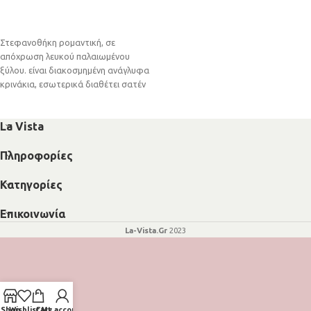
ΔΙΑΒΆΣΤΕ ΠΕΡΙΣΣΌΤΕΡΑ
Στεφανοθήκη ρομαντική, σε
απόχρωση λευκού παλαιωμένου
ξύλου. είναι διακοσμημένη ανάγλυφα
κρινάκια, εσωτερικά διαθέτει σατέν
& βελούδινο ύφασμα. Η
στεφανοθήκη είναι
La Vista
Πληροφορίες
Κατηγορίες
Επικοινωνία
La-Vista.Gr
2023
Shop
Wishlist
Cart
My account