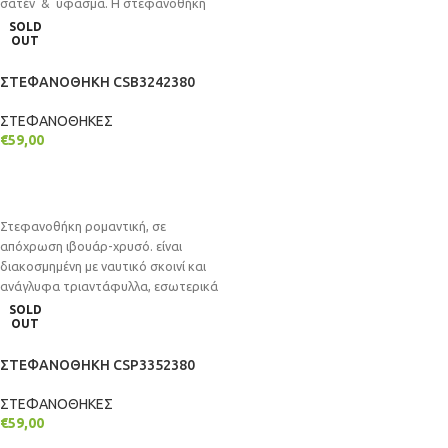
σατέν & ύφασμα. Η στεφανοθήκη
είναι
SOLD
OUT
ΣΤΕΦΑΝΟΘΗΚΗ CSB3242380
ΣΤΕΦΑΝΟΘΗΚΕΣ
€
59,00
ΔΙΑΒΆΣΤΕ ΠΕΡΙΣΣΌΤΕΡΑ
Στεφανοθήκη ρομαντική, σε
απόχρωση ιβουάρ-χρυσό. είναι
διακοσμημένη με ναυτικό σκοινί και
ανάγλυφα τριαντάφυλλα, εσωτερικά
διαθέτει σατέν & βελούδινο ύφασμα.
SOLD
OUT
Η
ΣΤΕΦΑΝΟΘΗΚΗ CSP3352380
ΣΤΕΦΑΝΟΘΗΚΕΣ
€
59,00