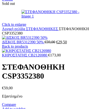
Sold out
Click to enlarge
Αρχική σελίδα
ΣΤΕΦΑΝΟΘΗΚΕΣ
ΣΤΕΦΑΝΟΘΗΚΗ
CSP3352380
Original
Η
ΔΙΣΚΟΣ BR5312390 50%
€
59,00
€
29,50
price
τρέχουσα
Back to products
was:
τιμή
€59,00.
είναι:
ΚΗΡΟΣΤΑΤΗΣ CB2126980
€
173,00
€29,50.
ΣΤΕΦΑΝΟΘΗΚΗ
CSP3352380
€
59,00
Εξαντλημένο
Compare
Add to wishlist