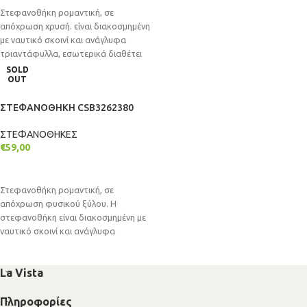
Στεφανοθήκη ρομαντική, σε
απόχρωση χρυσή. είναι διακοσμημένη
με ναυτικό σκοινί και ανάγλυφα
τριαντάφυλλα, εσωτερικά διαθέτει
σατέν & βελούδινο ύφασμα. Η
SOLD
OUT
ΣΤΕΦΑΝΟΘΗΚΗ CSB3262380
ΣΤΕΦΑΝΟΘΗΚΕΣ
€
59,00
ΔΙΑΒΆΣΤΕ ΠΕΡΙΣΣΌΤΕΡΑ
Στεφανοθήκη ρομαντική, σε
απόχρωση φυσικού ξύλου. Η
στεφανοθήκη είναι διακοσμημένη με
ναυτικό σκοινί και ανάγλυφα
λουλούδια. Εσωτερικά διαθέτει
σατέν &
La Vista
Πληροφορίες