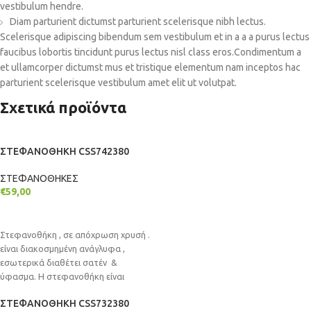
vestibulum hendre.
Diam parturient dictumst parturient scelerisque nibh lectus.
Scelerisque adipiscing bibendum sem vestibulum et in a a a purus lectus
faucibus lobortis tincidunt purus lectus nisl class eros.Condimentum a
et ullamcorper dictumst mus et tristique elementum nam inceptos hac
parturient scelerisque vestibulum amet elit ut volutpat.
Σχετικά προϊόντα
ΣΤΕΦΑΝΟΘΗΚΗ CSS742380
ΣΤΕΦΑΝΟΘΗΚΕΣ
€
59,00
ΠΡΟΣΘΉΚΗ ΣΤΟ ΚΑΛΆΘΙ
Στεφανοθήκη , σε απόχρωση χρυσή .
είναι διακοσμημένη ανάγλυφα ,
εσωτερικά διαθέτει σατέν &
ύφασμα. Η στεφανοθήκη είναι
επιτραπέζια είτε
ΣΤΕΦΑΝΟΘΗΚΗ CSS732380