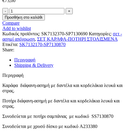
€
73,00
ΣΕΤ
ΚΑΡΑΦΑ-
Προσθήκη στο καλάθι
ΠΟΤΗΡΙ
Compare
SK7132370-
Add to wishlist
SP7130690
Κωδικός προϊόντος:
SK7132370-SP7130690
Κατηγορίες:
σετ -
ποσότητα
ασημί απόχρωση
,
ΣΕΤ ΚΑΡΑΦΑ-ΠΟΤΗΡΙ ΣΤΟΛΙΣΜΕΝΑ
Ετικέτα:
SK7132170-SP7130870
Share:
Περιγραφή
Shipping & Delivery
Περιγραφή
Καράφα διάφανη-ασημή με δαντέλα και κορδελάκια λευκά και
στρας.
Ποτήρι διάφανη-ασημή με δαντέλα και κορδελάκια λευκά και
στρας.
Συνοδεύεται με ποτήρι σαμπάνιας με κωδικό SS7130870
Συνοδεύεται με χρυσό δίσκο με κωδικό A233380