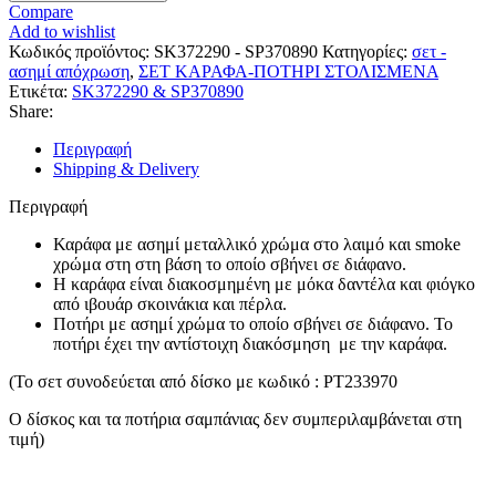
Compare
Add to wishlist
Κωδικός προϊόντος:
SK372290 - SP370890
Κατηγορίες:
σετ -
ασημί απόχρωση
,
ΣΕΤ ΚΑΡΑΦΑ-ΠΟΤΗΡΙ ΣΤΟΛΙΣΜΕΝΑ
Ετικέτα:
SK372290 & SP370890
Share:
Περιγραφή
Shipping & Delivery
Περιγραφή
Καράφα με ασημί μεταλλικό χρώμα στο λαιμό και smoke
χρώμα στη στη βάση το οποίο σβήνει σε διάφανο.
Η καράφα είναι διακοσμημένη με μόκα δαντέλα και φιόγκο
από ιβουάρ σκοινάκια και πέρλα.
Ποτήρι με ασημί χρώμα το οποίο σβήνει σε διάφανο. Το
ποτήρι έχει την αντίστοιχη διακόσμηση με την καράφα.
(Το σετ συνοδεύεται από δίσκο με κωδικό : PT233970
Ο δίσκος και τα ποτήρια σαμπάνιας δεν συμπεριλαμβάνεται στη
τιμή)