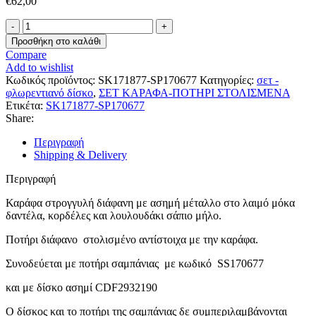
€
62,00
ΣΕΤ
ΚΑΡΑΦΑ-
Προσθήκη στο καλάθι
ΠΟΤΗΡΙ
Compare
SK171877-
Add to wishlist
SP170677
Κωδικός προϊόντος:
SK171877-SP170677
Κατηγορίες:
σετ -
ποσότητα
φλωρεντιανό δίσκο
,
ΣΕΤ ΚΑΡΑΦΑ-ΠΟΤΗΡΙ ΣΤΟΛΙΣΜΕΝΑ
Ετικέτα:
SK171877-SP170677
Share:
Περιγραφή
Shipping & Delivery
Περιγραφή
Καράφα στρογγυλή διάφανη με ασημή μέταλλο στο λαιμό μόκα
δαντέλα, κορδέλες και λουλουδάκι σάπιο μήλο.
Ποτήρι διάφανο στολισμένο αντίστοιχα με την καράφα.
Συνοδεύεται με ποτήρι σαμπάνιας με κωδικό SS170677
και με δίσκο ασημί CDF2932190
O δίσκος και το ποτήρι της σαμπάνιας δε συμπεριλαμβάνονται