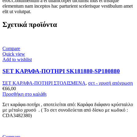
eros.Condimentum a et ullamcorper dictumst mus et tristique
elementum nam inceptos hac parturient scelerisque vestibulum amet
elit ut volutpat.
Σχετικά προϊόντα
Compare
Quick view
Add to wishlist
SET ΚΑΡΑΦΑ-ΠΟΤΗΡΙ SK181880-SP180880
ΣΕΤ ΚΑΡΑΦΑ-ΠΟΤΗΡΙ ΣΤΟΛΙΣΜΕΝΑ
,
σετ - χρυσή απόχρωση
€
66,00
Προσθήκη στο καλάθι
Σετ καράφα-ποτήρι , αποτελείται από: Καράφα διάφανο κρύσταλλο
με μέταλο χρυσό . ( Το σετ συνοδεύεται από δίσκο με κωδικό :
CDA3482380)
Compare