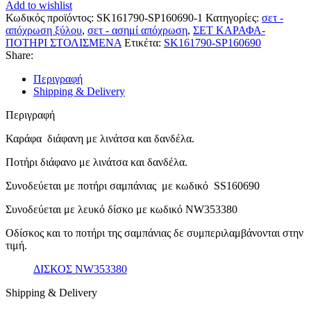
SK161790-
Add to wishlist
SP160690
Κωδικός προϊόντος:
SK161790-SP160690-1
Κατηγορίες:
σετ -
ποσότητα
απόχρωση ξύλου
,
σετ - ασημί απόχρωση
,
ΣΕΤ ΚΑΡΑΦΑ-
ΠΟΤΗΡΙ ΣΤΟΛΙΣΜΕΝΑ
Ετικέτα:
SK161790-SP160690
Share:
Περιγραφή
Shipping & Delivery
Περιγραφή
Καράφα διάφανη με λινάτσα και δανδέλα.
Ποτήρι διάφανο με λινάτσα και δανδέλα.
Συνοδεύεται με ποτήρι σαμπάνιας με κωδικό SS160690
Συνοδεύεται με λευκό δίσκο με κωδικό NW353380
Οδίσκος και το ποτήρι της σαμπάνιας δε συμπεριλαμβάνονται στην
τιμή.
ΔΙΣΚΟΣ NW353380
Shipping & Delivery