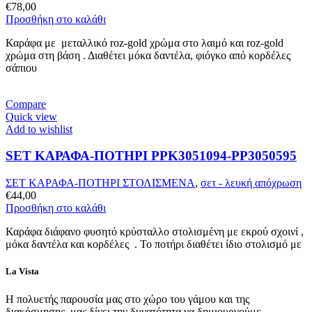
€
78,00
Προσθήκη στο καλάθι
Καράφα με μεταλλικό roz-gold χρώμα στο λαιμό και roz-gold
χρώμα στη βάση . Διαθέτει μόκα δαντέλα, φιόγκο από κορδέλες
σάπιου
Compare
Quick view
Add to wishlist
SET ΚΑΡΑΦΑ-ΠΟΤΗΡΙ PPK3051094-PP3050595
ΣΕΤ ΚΑΡΑΦΑ-ΠΟΤΗΡΙ ΣΤΟΛΙΣΜΕΝΑ
,
σετ - λευκή απόχρωση
€
44,00
Προσθήκη στο καλάθι
Καράφα διάφανο φυσητό κρύσταλλο στολισμένη με εκρού σχοινί ,
μόκα δαντέλα και κορδέλες . Το ποτήρι διαθέτει ίδιο στολισμό με
La Vista
Η πολυετής παρουσία μας στο χώρο του γάμου και της
διακόσμησης, μας δίνει την δυνατότητα να δημιουργούμε