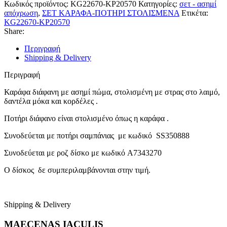
KP20570
Κωδικός προϊόντος:
KG22670-KP20570
Κατηγορίες:
σετ - ασημί
ποσότητα
απόχρωση
,
ΣΕΤ ΚΑΡΑΦΑ-ΠΟΤΗΡΙ ΣΤΟΛΙΣΜΕΝΑ
Ετικέτα:
KG22670-KP20570
Share:
Περιγραφή
Shipping & Delivery
Περιγραφή
Καράφα διάφανη με ασημί πώμα, στολισμένη με στρας στο λαιμό,
δαντέλα μόκα και κορδέλες .
Ποτήρι διάφανο είναι στολισμένο όπως η καράφα .
Συνοδεύεται με ποτήρι σαμπάνιας με κωδικό SS350888
Συνοδεύεται με ροζ δίσκο με κωδικό A7343270
O δίσκος δε συμπεριλαμβάνονται στην τιμή.
Shipping & Delivery
MAECENAS IACULIS