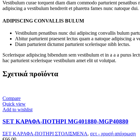
Vestibulum curae torquent diam diam commodo parturient penatibus nunc
adipiscing a vestibulum hendrerit et pharetra fames nunc natoque dui.
ADIPISCING CONVALLIS BULUM
Vestibulum penatibus nunc dui adipiscing convallis bulum partu
Abitur parturient praesent lectus quam a natoque adipiscing a 
Diam parturient dictumst parturient scelerisque nibh lectus.
Scelerisque adipiscing bibendum sem vestibulum et in a a a purus lect
hac parturient scelerisque vestibulum amet elit ut volutpat.
Σχετικά προϊόντα
Compare
Quick view
Add to wishlist
SET ΚΑΡΑΦΑ-ΠΟΤΗΡΙ MG401880-MGP40880
ΣΕΤ ΚΑΡΑΦΑ-ΠΟΤΗΡΙ ΣΤΟΛΙΣΜΕΝΑ
,
σετ - χρυσή απόχρωση
€
66,00