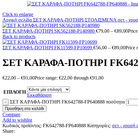
Click to enlarge
Αρχική σελίδα
ΣΕΤ ΚΑΡΑΦΑ-ΠΟΤΗΡΙ ΣΤΟΛΙΣΜΕΝΑ
σετ - χρ
ΣΕΤ ΚΑΡΑΦΑ-ΠΟΤΗΡΙ SK562188-P140980
€
79,00
–
€
89,00
Price
Back to products
ΣΕΤ ΚΑΡΑΦΑ-ΠΟΤΗΡΙ FK11599-FP10699
€
56,00
–
€
89,00
Price 
ΣΕΤ ΚΑΡΑΦΑ-ΠΟΤΗΡΙ FK6427
€
22,00
–
€
91,00
Price range: €22,00 through €91,00
ΕΠΙΛΟΓΗ
Εκκαθάριση
ΣΕΤ ΚΑΡΑΦΑ-ΠΟΤΗΡΙ FK642788-FP640888 ποσότητα
Προσθήκη στο καλάθι
Compare
Add to wishlist
Κωδικός προϊόντος:
FK642788-FP640888
Κατηγορίες:
σετ - χρυσή
Share: