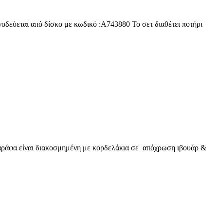
δεύεται από δίσκο με κωδικό :A743880 Το σετ διαθέτει ποτήρι
αράφα είναι διακοσμημένη με κορδελάκια σε απόχρωση ιβουάρ &