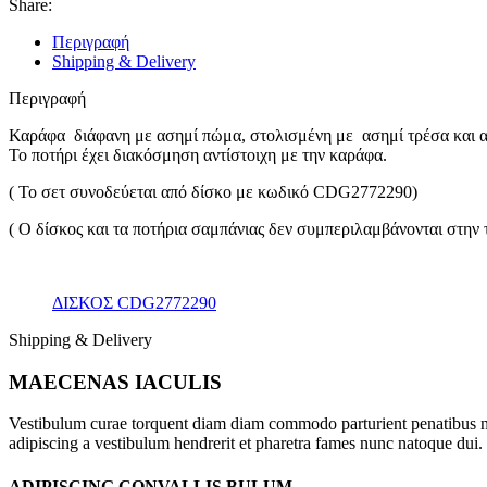
Share:
Περιγραφή
Shipping & Delivery
Περιγραφή
Καράφα διάφανη με ασημί πώμα, στολισμένη με ασημί τρέσα και ασ
Το ποτήρι έχει διακόσμηση αντίστοιχη με την καράφα.
( Το σετ συνοδεύεται από δίσκο με κωδικό CDG2772290)
( Ο δίσκος και τα ποτήρια σαμπάνιας δεν συμπεριλαμβάνονται στην τ
ΔΙΣΚΟΣ CDG2772290
Shipping & Delivery
MAECENAS IACULIS
Vestibulum curae torquent diam diam commodo parturient penatibus nunc
adipiscing a vestibulum hendrerit et pharetra fames nunc natoque dui.
ADIPISCING CONVALLIS BULUM