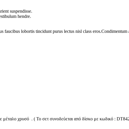
rient suspendisse.
vestibulum hendre.
us faucibus lobortis tincidunt purus lectus nisl class eros.Condimentum
με μέταλο χρυσό . ( Το σετ συνοδεύεται από δίσκο με κωδικό : DT84