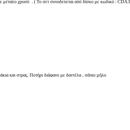
με μέταλο χρυσό . ( Το σετ συνοδεύεται από δίσκο με κωδικό : CDA
ια και στρας. Ποτήρι διάφανο με δαντέλα , σάπιο μήλο