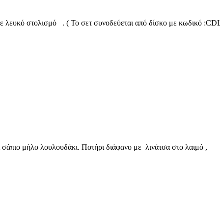
με λευκό στολισμό . ( Το σετ συνοδεύεται από δίσκο με κωδικό :CD
άπιο μήλο λουλουδάκι. Ποτήρι διάφανο με λινάτσα στο λαιμό ,