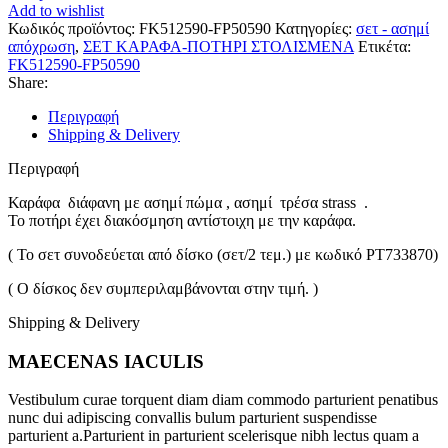
Add to wishlist
Κωδικός προϊόντος:
FK512590-FP50590
Κατηγορίες:
σετ - ασημί
απόχρωση
,
ΣΕΤ ΚΑΡΑΦΑ-ΠΟΤΗΡΙ ΣΤΟΛΙΣΜΕΝΑ
Ετικέτα:
FK512590-FP50590
Share:
Περιγραφή
Shipping & Delivery
Περιγραφή
Καράφα διάφανη με ασημί πώμα , ασημί τρέσα strass .
Το ποτήρι έχει διακόσμηση αντίστοιχη με την καράφα.
( Το σετ συνοδεύεται από δίσκο (σετ/2 τεμ.) με κωδικό PT733870)
( Ο δίσκος δεν συμπεριλαμβάνονται στην τιμή. )
Shipping & Delivery
MAECENAS IACULIS
Vestibulum curae torquent diam diam commodo parturient penatibus
nunc dui adipiscing convallis bulum parturient suspendisse
parturient a.Parturient in parturient scelerisque nibh lectus quam a