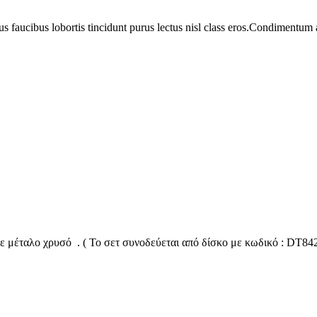
us faucibus lobortis tincidunt purus lectus nisl class eros.Condimentum
με μέταλο χρυσό . ( Το σετ συνοδεύεται από δίσκο με κωδικό : DT84