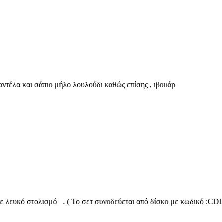
ντέλα και σάπιο μήλο λουλούδι καθώς επίσης , ιβουάρ
με λευκό στολισμό . ( Το σετ συνοδεύεται από δίσκο με κωδικό :CD