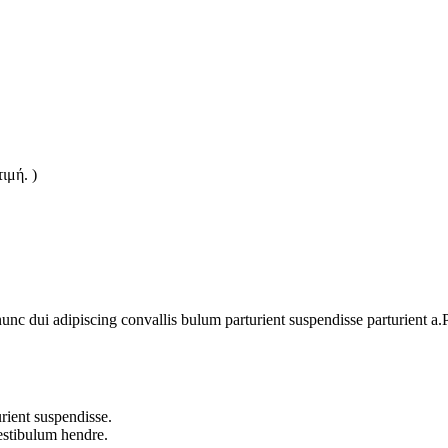
ιμή. )
 dui adipiscing convallis bulum parturient suspendisse parturient a.Pa
rient suspendisse.
vestibulum hendre.