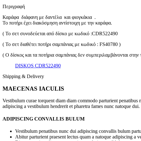
Περιγραφή
Καράφα διάφανη με δαντέλα και φιογκάκια .
Το ποτήρι έχει διακόσμηση αντίστοιχη με την καράφα.
( Το σετ συνοδεύεται από δίσκο με κωδικό :CDR522490
( Το σετ διαθέτει ποτήρι σαμπάνιας με κωδικό : FS40780 )
( Ο δίσκος και τα ποτήρια σαμπάνιας δεν συμπεριλαμβάνονται στην τ
DISKOS CDR522490
Shipping & Delivery
MAECENAS IACULIS
Vestibulum curae torquent diam diam commodo parturient penatibus nunc
adipiscing a vestibulum hendrerit et pharetra fames nunc natoque dui.
ADIPISCING CONVALLIS BULUM
Vestibulum penatibus nunc dui adipiscing convallis bulum partu
Abitur parturient praesent lectus quam a natoque adipiscing a 