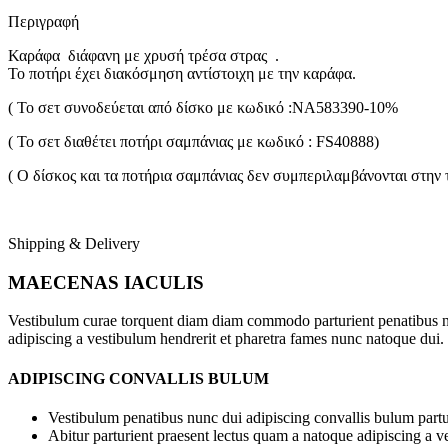
Περιγραφή
Καράφα διάφανη με χρυσή τρέσα στρας .
Το ποτήρι έχει διακόσμηση αντίστοιχη με την καράφα.
( Το σετ συνοδεύεται από δίσκο με κωδικό :NA583390-10%
( Το σετ διαθέτει ποτήρι σαμπάνιας με κωδικό : FS40888)
( Ο δίσκος και τα ποτήρια σαμπάνιας δεν συμπεριλαμβάνονται στην τ
Shipping & Delivery
MAECENAS IACULIS
Vestibulum curae torquent diam diam commodo parturient penatibus nunc
adipiscing a vestibulum hendrerit et pharetra fames nunc natoque dui.
ADIPISCING CONVALLIS BULUM
Vestibulum penatibus nunc dui adipiscing convallis bulum partu
Abitur parturient praesent lectus quam a natoque adipiscing a 