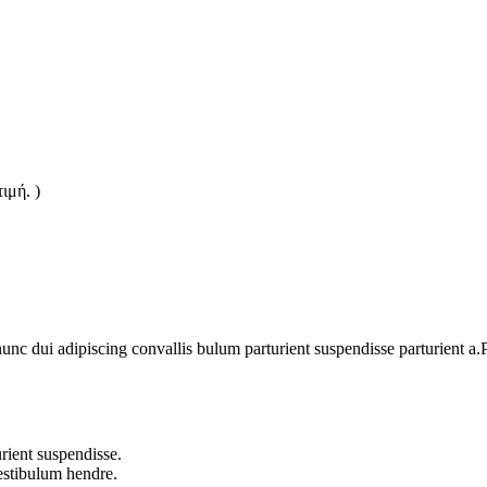
ιμή. )
 dui adipiscing convallis bulum parturient suspendisse parturient a.Pa
rient suspendisse.
vestibulum hendre.