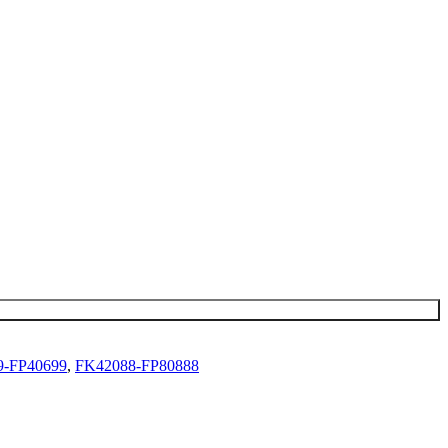
9-FP40699
,
FK42088-FP80888