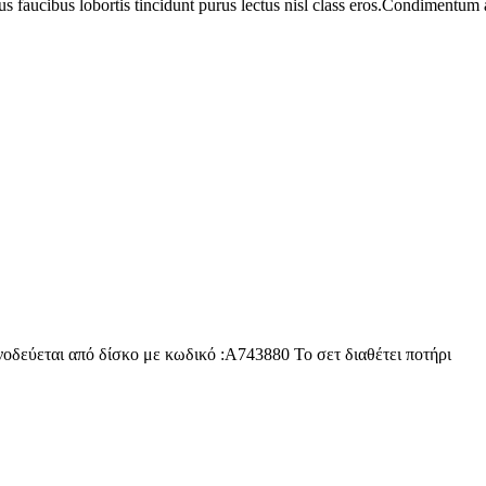
us faucibus lobortis tincidunt purus lectus nisl class eros.Condimentum
δεύεται από δίσκο με κωδικό :A743880 Το σετ διαθέτει ποτήρι