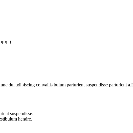
ιμή. )
 dui adipiscing convallis bulum parturient suspendisse parturient a.Pa
rient suspendisse.
vestibulum hendre.