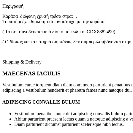
Περιγραφή
Καράφα διάφανη χρυσή τρέσα στρας .
Το ποτήρι έχει διακόσμηση αντίστοιχη με την καράφα.
( Το σετ συνοδεύεται από δίσκο με κωδικό :CDX8882490)
( Ο δίσκος και τα ποτήρια σαμπάνιας δεν συμπεριλαμβάνονται στην τ
Shipping & Delivery
MAECENAS IACULIS
Vestibulum curae torquent diam diam commodo parturient penatibus nunc
adipiscing a vestibulum hendrerit et pharetra fames nunc natoque dui.
ADIPISCING CONVALLIS BULUM
Vestibulum penatibus nunc dui adipiscing convallis bulum partu
Abitur parturient praesent lectus quam a natoque adipiscing a 
Diam parturient dictumst parturient scelerisque nibh lectus.