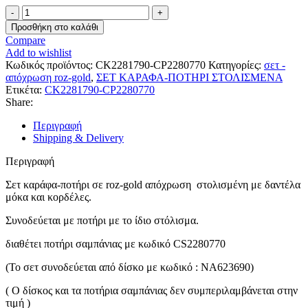
ΣΕΤ
ΚΑΡΑΦΑ-
Προσθήκη στο καλάθι
ΠΟΤΗΡΙ
Compare
CK2281790-
Add to wishlist
CP2280770
Κωδικός προϊόντος:
CK2281790-CP2280770
Κατηγορίες:
σετ -
ποσότητα
απόχρωση roz-gold
,
ΣΕΤ ΚΑΡΑΦΑ-ΠΟΤΗΡΙ ΣΤΟΛΙΣΜΕΝΑ
Ετικέτα:
CK2281790-CP2280770
Share:
Περιγραφή
Shipping & Delivery
Περιγραφή
Σετ καράφα-ποτήρι σε roz-gold απόχρωση στολισμένη με δαντέλα
μόκα και κορδέλες.
Συνοδεύεται με ποτήρι με το ίδιο στόλισμα.
διαθέτει ποτήρι σαμπάνιας με κωδικό CS2280770
(Το σετ συνοδεύεται από δίσκο με κωδικό : NA623690)
( Ο δίσκος και τα ποτήρια σαμπάνιας δεν συμπεριλαμβάνεται στην
τιμή )