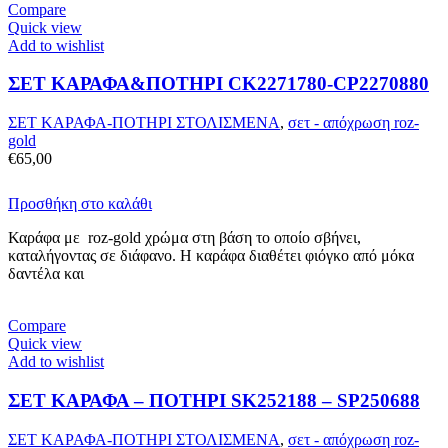
Compare
Quick view
Add to wishlist
ΣΕΤ ΚΑΡΑΦΑ&ΠΟΤΗΡΙ CK2271780-CP2270880
ΣΕΤ ΚΑΡΑΦΑ-ΠΟΤΗΡΙ ΣΤΟΛΙΣΜΕΝΑ
,
σετ - απόχρωση roz-
gold
€
65,00
Προσθήκη στο καλάθι
Καράφα με roz-gold χρώμα στη βάση το οποίο σβήνει,
καταλήγοντας σε διάφανο. Η καράφα διαθέτει φιόγκο από μόκα
δαντέλα και
Compare
Quick view
Add to wishlist
ΣΕΤ ΚΑΡΑΦΑ – ΠΟΤΗΡΙ SK252188 – SP250688
ΣΕΤ ΚΑΡΑΦΑ-ΠΟΤΗΡΙ ΣΤΟΛΙΣΜΕΝΑ
,
σετ - απόχρωση roz-