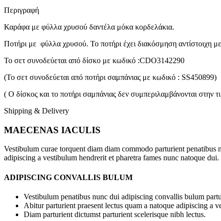
Περιγραφή
Καράφα με φύλλα χρυσού δαντέλα μόκα κορδελάκια.
Ποτήρι με φύλλα χρυσού. Το ποτήρι έχει διακόσμηση αντίστοιχη με
Το σετ συνοδεύεται από δίσκο με κωδικό :CDO3142290
(Το σετ συνοδεύεται από ποτήρι σαμπάνιας με κωδικό : SS450899)
( Ο δίσκος και το ποτήρι σαμπάνιας δεν συμπεριλαμβάνονται στην τι
Shipping & Delivery
MAECENAS IACULIS
Vestibulum curae torquent diam diam commodo parturient penatibus nunc
adipiscing a vestibulum hendrerit et pharetra fames nunc natoque dui.
ADIPISCING CONVALLIS BULUM
Vestibulum penatibus nunc dui adipiscing convallis bulum partu
Abitur parturient praesent lectus quam a natoque adipiscing a 
Diam parturient dictumst parturient scelerisque nibh lectus.