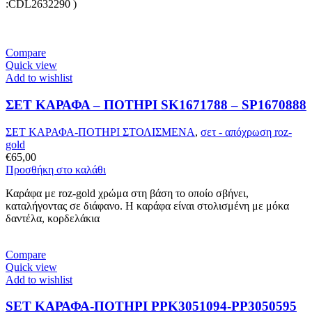
:CDL2632290 )
Compare
Quick view
Add to wishlist
ΣΕΤ ΚΑΡΑΦΑ – ΠΟΤΗΡΙ SK1671788 – SP1670888
ΣΕΤ ΚΑΡΑΦΑ-ΠΟΤΗΡΙ ΣΤΟΛΙΣΜΕΝΑ
,
σετ - απόχρωση roz-
gold
€
65,00
Προσθήκη στο καλάθι
Καράφα με roz-gold χρώμα στη βάση το οποίο σβήνει,
καταλήγοντας σε διάφανο. H καράφα είναι στολισμένη με μόκα
δαντέλα, κορδελάκια
Compare
Quick view
Add to wishlist
SET ΚΑΡΑΦΑ-ΠΟΤΗΡΙ PPK3051094-PP3050595