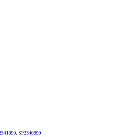
2541890
,
SP2540890