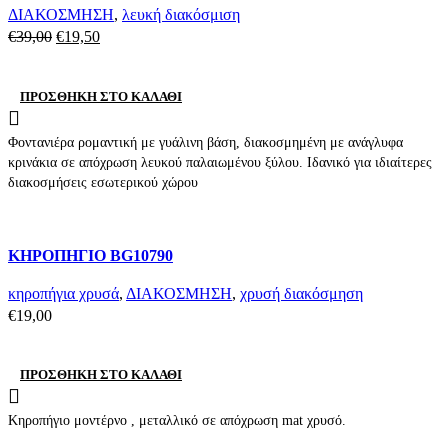
Add to wishlist
ΔΙΑΚΟΣΜΗΣΗ
,
λευκή διακόσμιση
Original
Η
€
39,00
€
19,50
price
τρέχουσα
was:
τιμή
ΠΡΟΣΘΉΚΗ ΣΤΟ ΚΑΛΆΘΙ
€39,00.
είναι:
€19,50.
Φοντανιέρα ρομαντική με γυάλινη βάση, διακοσμημένη με ανάγλυφα
κρινάκια σε απόχρωση λευκού παλαιωμένου ξύλου. Ιδανικό για ιδιαίτερες
διακοσμήσεις εσωτερικού χώρου
Compare
ΚΗΡΟΠΗΓΙΟ BG10790
Quick view
Add to wishlist
κηροπήγια χρυσά
,
ΔΙΑΚΟΣΜΗΣΗ
,
χρυσή διακόσμηση
€
19,00
ΠΡΟΣΘΉΚΗ ΣΤΟ ΚΑΛΆΘΙ
Κηροπήγιο μοντέρνο , μεταλλικό σε απόχρωση mat χρυσό.