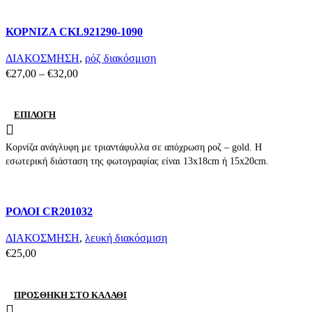
Compare
ΚΟΡΝΙΖΑ CKL921290-1090
Quick view
Add to wishlist
ΔΙΑΚΟΣΜΗΣΗ
,
ρόζ διακόσμιση
Price
€
27,00
–
€
32,00
range:
€27,00
ΕΠΙΛΟΓΉ
through
€32,00
Κορνίζα ανάγλυφη με τριαντάφυλλα σε απόχρωση ροζ – gold. Η
εσωτερική διάσταση της φωτογραφίας είναι 13x18cm ή 15x20cm.
Compare
ΡΟΛΟΙ CR201032
Quick view
Add to wishlist
ΔΙΑΚΟΣΜΗΣΗ
,
λευκή διακόσμιση
€
25,00
ΠΡΟΣΘΉΚΗ ΣΤΟ ΚΑΛΆΘΙ