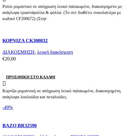
Ρολόι ρομαντικό σε απόχρωση λευκό παλαιωμένο, διακοσμημένο με
ανάγλυφα τριαντάφυλλα & φύλλα. (Το σετ διαθέτει σοκολατιέρα με
κωδικό CF200672) (Στην
Compare
ΚΟΡΝΙΖΑ CK300832
Quick view
Add to wishlist
ΔΙΑΚΟΣΜΗΣΗ
,
λευκή διακόσμιση
€
20,00
ΠΡΟΣΘΉΚΗ ΣΤΟ ΚΑΛΆΘΙ
Κορνίζα ρομαντική σε απόχρωση λευκό παλαιωμένο, διακοσμημένη
ανάγλυφα λουλούδια και πεταλούδες.
-49%
Compare
ΒΑΖΟ BR32590
Quick view
Add to wishlist