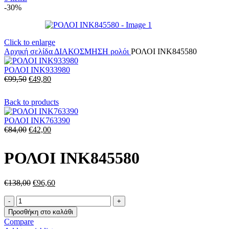
-30%
Click to enlarge
Αρχική σελίδα
ΔΙΑΚΟΣΜΗΣΗ
ρολόι
ΡΟΛΟΙ INK845580
ΡΟΛΟΙ INK933980
Original
Η
€
99,50
€
49,80
price
τρέχουσα
was:
τιμή
Back to products
€99,50.
είναι:
€49,80.
ΡΟΛΟΙ INK763390
Original
Η
€
84,00
€
42,00
price
τρέχουσα
was:
τιμή
ΡΟΛΟΙ INK845580
€84,00.
είναι:
€42,00.
Original
Η
€
138,00
€
96,60
price
τρέχουσα
ΡΟΛΟΙ
was:
τιμή
INK845580
€138,00.
είναι:
Προσθήκη στο καλάθι
ποσότητα
€96,60.
Compare