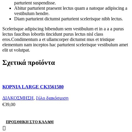
parturient suspendisse.
Abitur parturient praesent lectus quam a natoque adipiscing a
vestibulum hendre.
Diam parturient dictumst parturient scelerisque nibh lectus.
Scelerisque adipiscing bibendum sem vestibulum et in a a a purus
lectus faucibus lobortis tincidunt purus lectus nisl class
eros.Condimentum a et ullamcorper dictumst mus et tristique
elementum nam inceptos hac parturient scelerisque vestibulum amet
elit ut volutpat.
Σχετικά προϊόντα
Compare
ΚΟΡΝΙΑ LARGE CK3561580
Quick view
Add to wishlist
ΔΙΑΚΟΣΜΗΣΗ
,
ξύλο διακόσμιση
€
39,00
ΠΡΟΣΘΉΚΗ ΣΤΟ ΚΑΛΆΘΙ