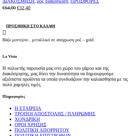
ΔΙΑΚΟΣΜΗΣΗ
,
ρόζ διακόσμιση
,
ΠΡΟΣΦΟΡΕΣ
Original
Η
€
64,00
€
32,40
price
τρέχουσα
was:
τιμή
ΠΡΟΣΘΉΚΗ ΣΤΟ ΚΑΛΆΘΙ
€64,00.
είναι:
€32,40.
Βάζο μοντέρνο , μεταλλικό σε απόχρωση ροζ – gold.
La Vista
Η πολυετής παρουσία μας στο χώρο του γάμου και της
διακόσμησης, μας δίνει την δυνατότητα να δημιουργούμε
αξιόπιστα προϊόντα τα οποία συνδυάζουν την καλαισθησία με τις
πολύ χαμηλές τιμές.
Πληροφορίες
Η ΕΤΑΙΡΕΙΑ
ΤΡΟΠΟΙ ΑΠΟΣΤΟΛΗΣ / ΠΛΗΡΩΜΗΣ
ΧΟΝΔΡΙΚΗ
ΟΡΟΙ ΧΡΗΣΗΣ
ΠΟΛΙΤΙΚΗ ΑΠΟΡΡΗΤΟΥ
ΠΟΛΙΤΙΚΗ ΕΠΙΣΤΡΟΦΩΝ