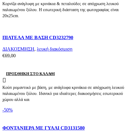
Κορνίζα ανάγλυφη με κρινάκια & πεταλούδες σε απόχρωση λευκού
παλαιωμένου ξύλου. Η εσωτερική διάσταση της φωτογραφίας είναι
20x25cm.
Compare
ΠΙΑΤΕΛΑ ΜΕ ΒΑΣΗ CD3232790
Quick view
Add to wishlist
ΔΙΑΚΟΣΜΗΣΗ
,
λευκή διακόσμιση
€
69,00
ΠΡΟΣΘΉΚΗ ΣΤΟ ΚΑΛΆΘΙ
Κούπ ρομαντικό με βάση, με ανάγλυφα κρινάκια σε απόχρωση λευκού
παλαιωμένου ξύλου. Ιδανικό για ιδιαίτερες διακοσμήσεις εσωτερικού
χώρου αλλά και
-50%
Compare
ΦΟΝΤΑΝΙΕΡΑ ΜΕ ΓΥΑΛΙ CD3131580
Quick view