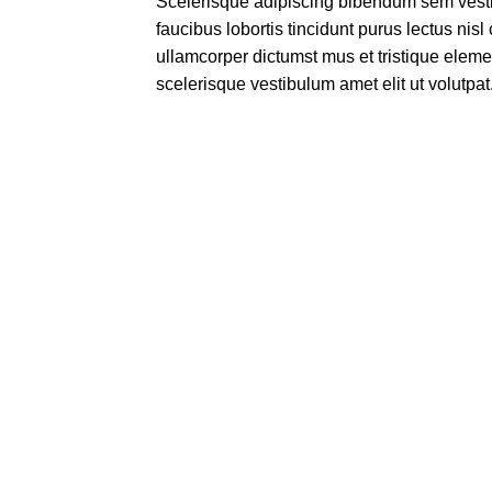
Scelerisque adipiscing bibendum sem vestib
faucibus lobortis tincidunt purus lectus ni
ullamcorper dictumst mus et tristique elem
scelerisque vestibulum amet elit ut volutpat