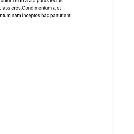
ulum et in a a a purus lectus
sl class eros.Condimentum a et
entum nam inceptos hac parturient
.