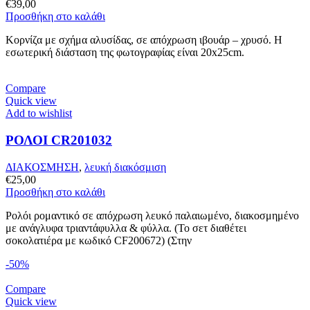
€
39,00
Προσθήκη στο καλάθι
Κορνίζα με σχήμα αλυσίδας, σε απόχρωση ιβουάρ – χρυσό. Η
εσωτερική διάσταση της φωτογραφίας είναι 20x25cm.
Compare
Quick view
Add to wishlist
ΡΟΛΟΙ CR201032
ΔΙΑΚΟΣΜΗΣΗ
,
λευκή διακόσμιση
€
25,00
Προσθήκη στο καλάθι
Ρολόι ρομαντικό σε απόχρωση λευκό παλαιωμένο, διακοσμημένο
με ανάγλυφα τριαντάφυλλα & φύλλα. (Το σετ διαθέτει
σοκολατιέρα με κωδικό CF200672) (Στην
-50%
Compare
Quick view