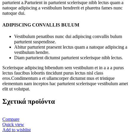
parturient a.Parturient in parturient scelerisque nibh lectus quam a
natoque adipiscing a vestibulum hendrerit et pharetra fames nunc
natoque dui.
ADIPISCING CONVALLIS BULUM
Vestibulum penatibus nunc dui adipiscing convallis bulum
parturient suspendisse.
Abitur parturient praesent lectus quam a natoque adipiscing a
vestibulum hendre.
Diam parturient dictumst parturient scelerisque nibh lectus.
Scelerisque adipiscing bibendum sem vestibulum et in a a a purus
lectus faucibus lobortis tincidunt purus lectus nisl class
eros.Condimentum a et ullamcorper dictumst mus et tristique
elementum nam inceptos hac parturient scelerisque vestibulum amet
elit ut volutpat.
Σχετικά προϊόντα
Compare
Quick view
Add to wishlist