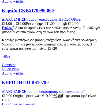
Add to wishlist
Κορνίζα CKK5170996-860
ΔΙΑΚΟΣΜΗΣΗ
,
μαύρη διακόσμιση
,
ΠΡΟΣΦΟΡΕΣ
€
11,00
–
€
12,00
Price range: €11,00 through €12,00
Επιλογή
Αυτό το προϊόν έχει πολλαπλές παραλλαγές. Οι επιλογές
μπορούν να επιλεγούν στη σελίδα του προϊόντος
Κορνίζα μοντέρνα σε μαύρη απόχρωση. Ιδανική για εσωτερική
διακόσμηση σε μοντέρνους minimal εσωτερικούς χώρους Η
εσωτερική της διάσταση είναι 15×20
-48%
Compare
Quick view
Add to wishlist
ΚΗΡΟΠΗΓΙΟ BS10790
ΔΙΑΚΟΣΜΗΣΗ
,
ασημί διακόσμηση
,
κηροπήγια ασημή
€
19,00
Original price was: €19,00.
€
9,80
Η τρέχουσα τιμή είναι:
€9,80.
Προσθήκη στο καλάθι