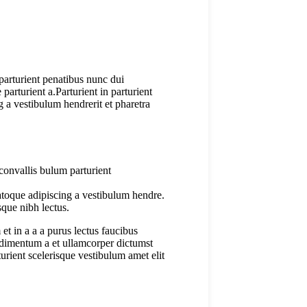
arturient penatibus nunc dui
parturient a.Parturient in parturient
 a vestibulum hendrerit et pharetra
convallis bulum parturient
atoque adipiscing a vestibulum hendre.
sque nibh lectus.
t in a a a purus lectus faucibus
ondimentum a et ullamcorper dictumst
urient scelerisque vestibulum amet elit