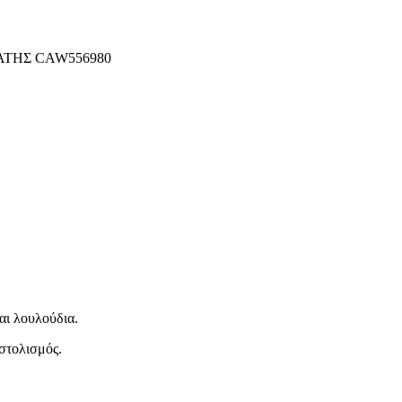
ΤΗΣ CAW556980
αι λουλούδια.
 στολισμός.