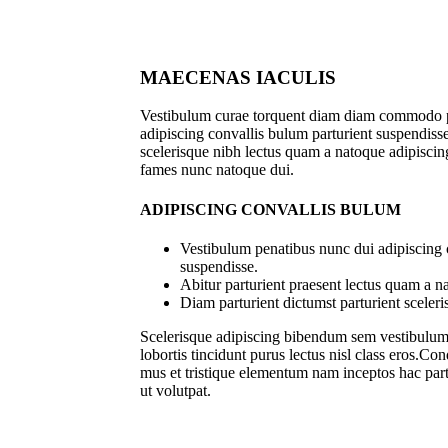
MAECENAS IACULIS
Vestibulum curae torquent diam diam commodo p
adipiscing convallis bulum parturient suspendisse 
scelerisque nibh lectus quam a natoque adipiscing
fames nunc natoque dui.
ADIPISCING CONVALLIS BULUM
Vestibulum penatibus nunc dui adipiscing 
suspendisse.
Abitur parturient praesent lectus quam a n
Diam parturient dictumst parturient sceleri
Scelerisque adipiscing bibendum sem vestibulum e
lobortis tincidunt purus lectus nisl class eros.C
mus et tristique elementum nam inceptos hac part
ut volutpat.