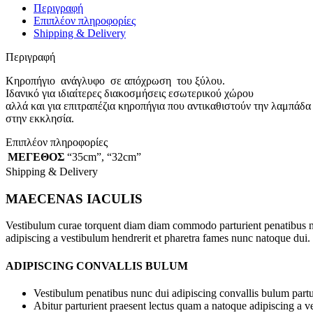
Περιγραφή
Επιπλέον πληροφορίες
Shipping & Delivery
Περιγραφή
Κηροπήγιο ανάγλυφo σε απόχρωση του ξύλου.
Ιδανικό για ιδιαίτερες διακοσμήσεις εσωτερικού χώρου
αλλά και για επιτραπέζια κηροπήγια που αντικαθιστούν την λαμπάδα
στην εκκλησία.
Επιπλέον πληροφορίες
ΜΕΓΕΘΟΣ
“35cm”
,
“32cm”
Shipping & Delivery
MAECENAS IACULIS
Vestibulum curae torquent diam diam commodo parturient penatibus nunc
adipiscing a vestibulum hendrerit et pharetra fames nunc natoque dui.
ADIPISCING CONVALLIS BULUM
Vestibulum penatibus nunc dui adipiscing convallis bulum partu
Abitur parturient praesent lectus quam a natoque adipiscing a 