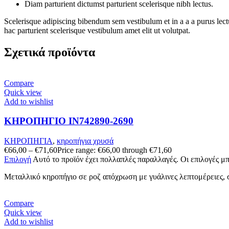
Diam parturient dictumst parturient scelerisque nibh lectus.
Scelerisque adipiscing bibendum sem vestibulum et in a a a purus lect
hac parturient scelerisque vestibulum amet elit ut volutpat.
Σχετικά προϊόντα
Compare
Quick view
Add to wishlist
ΚΗΡΟΠΗΓΙΟ IN742890-2690
ΚΗΡΟΠΗΓΙΑ
,
κηροπήγια χρυσά
€
66,00
–
€
71,60
Price range: €66,00 through €71,60
Επιλογή
Αυτό το προϊόν έχει πολλαπλές παραλλαγές. Οι επιλογές μ
Μεταλλικό κηροπήγιο σε ροζ απόχρωση με γυάλινες λεπτομέρειες, 
Compare
Quick view
Add to wishlist