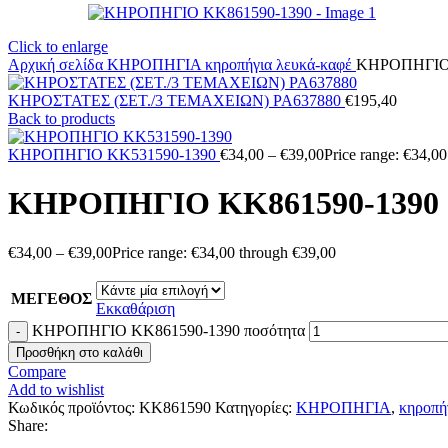
Click to enlarge
Αρχική σελίδα
ΚΗΡΟΠΗΓΙΑ
κηροπήγια λευκά-καφέ
ΚΗΡΟΠΗΓΙΟ 
ΚΗΡΟΣΤΑΤΕΣ (ΣΕΤ./3 ΤΕΜΑΧΕΙΩΝ) PA637880
€
195,40
Back to products
ΚΗΡΟΠΗΓΙΟ KK531590-1390
€
34,00
–
€
39,00
Price range: €34,0
ΚΗΡΟΠΗΓΙΟ KK861590-1390
€
34,00
–
€
39,00
Price range: €34,00 through €39,00
ΜΕΓΕΘΟΣ
Εκκαθάριση
ΚΗΡΟΠΗΓΙΟ KK861590-1390 ποσότητα
Προσθήκη στο καλάθι
Compare
Add to wishlist
Κωδικός προϊόντος:
KK861590
Κατηγορίες:
ΚΗΡΟΠΗΓΙΑ
,
κηροπή
Share: