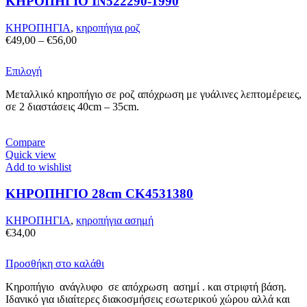
ΚΗΡΟΠΗΓΙΟ IN522290-1990
επιλεγούν
στη
σελίδα
ΚΗΡΟΠΗΓΙΑ
,
κηροπήγια ροζ
του
Price
€
49,00
–
€
56,00
προϊόντος
range:
€49,00
Αυτό
Επιλογή
through
το
€56,00
Μεταλλικό κηροπήγιο σε ροζ απόχρωση με γυάλινες λεπτομέρειες,
προϊόν
σε 2 διαστάσεις 40cm – 35cm.
έχει
πολλαπλές
παραλλαγές.
Compare
Οι
Quick view
επιλογές
Add to wishlist
μπορούν
να
ΚΗΡΟΠΗΓΙΟ 28cm CK4531380
επιλεγούν
στη
σελίδα
ΚΗΡΟΠΗΓΙΑ
,
κηροπήγια ασημή
του
€
34,00
προϊόντος
Προσθήκη στο καλάθι
Κηροπήγιο ανάγλυφo σε απόχρωση ασημί . και στριφτή βάση.
Ιδανικό για ιδιαίτερες διακοσμήσεις εσωτερικού χώρου αλλά και