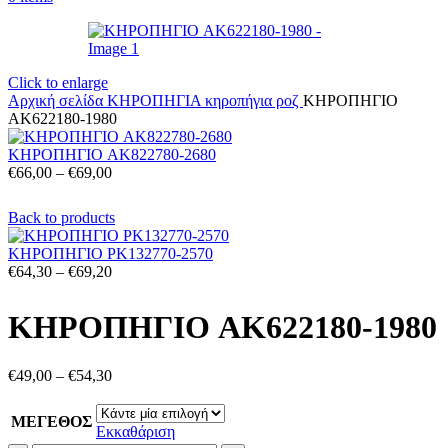
Click to enlarge
Αρχική σελίδα
ΚΗΡΟΠΗΓΙΑ
κηροπήγια ροζ
ΚΗΡΟΠΗΓΙΟ
AK622180-1980
ΚΗΡΟΠΗΓΙΟ AK822780-2680
Price
€
66,00
–
€
69,00
range:
€66,00
Back to products
through
€69,00
ΚΗΡΟΠΗΓΙΟ PK132770-2570
Price
€
64,30
–
€
69,20
range:
€64,30
ΚΗΡΟΠΗΓΙΟ AK622180-1980
through
€69,20
Price
€
49,00
–
€
54,30
range:
€49,00
ΜΕΓΕΘΟΣ
through
Εκκαθάριση
€54,30