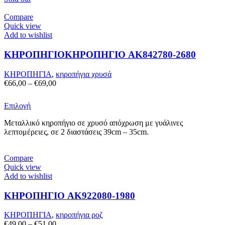
Compare
Quick view
Add to wishlist
ΚΗΡΟΠΗΓΙΟΚΗΡΟΠΗΓΙΟ AK842780-2680
ΚΗΡΟΠΗΓΙΑ
,
κηροπήγια χρυσά
Price
€
66,00
–
€
69,00
range:
€66,00
Αυτό
Επιλογή
through
το
€69,00
Μεταλλικό κηροπήγιο σε χρυσό απόχρωση με γυάλινες
προϊόν
λεπτομέρειες, σε 2 διαστάσεις 39cm – 35cm.
έχει
πολλαπλές
παραλλαγές.
Compare
Οι
Quick view
επιλογές
Add to wishlist
μπορούν
να
ΚΗΡΟΠΗΓΙΟ AK922080-1980
επιλεγούν
στη
σελίδα
ΚΗΡΟΠΗΓΙΑ
,
κηροπήγια ροζ
του
Price
€
49,00
–
€
51,00