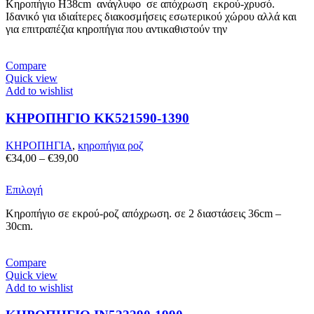
Κηροπήγιο Η38cm ανάγλυφo σε απόχρωση εκρού-χρυσό.
προϊόν
Ιδανικό για ιδιαίτερες διακοσμήσεις εσωτερικού χώρου αλλά και
έχει
για επιτραπέζια κηροπήγια που αντικαθιστούν την
πολλαπλές
παραλλαγές.
Οι
Compare
επιλογές
Quick view
μπορούν
Add to wishlist
να
επιλεγούν
ΚΗΡΟΠΗΓΙΟ KK521590-1390
στη
σελίδα
του
ΚΗΡΟΠΗΓΙΑ
,
κηροπήγια ροζ
προϊόντος
Price
€
34,00
–
€
39,00
range:
€34,00
Αυτό
Επιλογή
through
το
€39,00
Κηροπήγιο σε εκρού-ροζ απόχρωση. σε 2 διαστάσεις 36cm –
προϊόν
30cm.
έχει
πολλαπλές
παραλλαγές.
Compare
Οι
Quick view
επιλογές
Add to wishlist
μπορούν
να