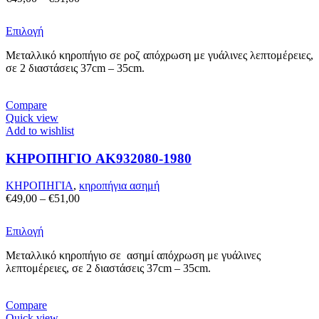
προϊόντος
range:
€49,00
Αυτό
Επιλογή
through
το
€51,00
Μεταλλικό κηροπήγιο σε ροζ απόχρωση με γυάλινες λεπτομέρειες,
προϊόν
σε 2 διαστάσεις 37cm – 35cm.
έχει
πολλαπλές
παραλλαγές.
Compare
Οι
Quick view
επιλογές
Add to wishlist
μπορούν
να
ΚΗΡΟΠΗΓΙΟ AK932080-1980
επιλεγούν
στη
σελίδα
ΚΗΡΟΠΗΓΙΑ
,
κηροπήγια ασημή
του
Price
€
49,00
–
€
51,00
προϊόντος
range:
€49,00
Αυτό
Επιλογή
through
το
€51,00
Μεταλλικό κηροπήγιο σε ασημί απόχρωση με γυάλινες
προϊόν
λεπτομέρειες, σε 2 διαστάσεις 37cm – 35cm.
έχει
πολλαπλές
παραλλαγές.
Compare
Οι
Quick view