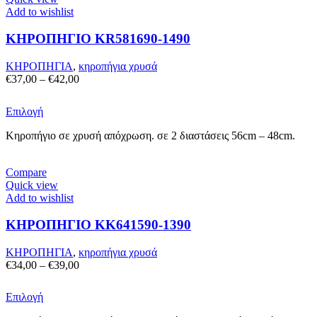
επιλογές
Add to wishlist
μπορούν
να
ΚΗΡΟΠΗΓΙΟ KR581690-1490
επιλεγούν
στη
σελίδα
ΚΗΡΟΠΗΓΙΑ
,
κηροπήγια χρυσά
του
Price
€
37,00
–
€
42,00
προϊόντος
range:
€37,00
Αυτό
Επιλογή
through
το
€42,00
Κηροπήγιο σε χρυσή απόχρωση. σε 2 διαστάσεις 56cm – 48cm.
προϊόν
έχει
πολλαπλές
Compare
παραλλαγές.
Quick view
Οι
Add to wishlist
επιλογές
μπορούν
ΚΗΡΟΠΗΓΙΟ KK641590-1390
να
επιλεγούν
στη
ΚΗΡΟΠΗΓΙΑ
,
κηροπήγια χρυσά
σελίδα
Price
€
34,00
–
€
39,00
του
range:
προϊόντος
€34,00
Αυτό
Επιλογή
through
το
€39,00