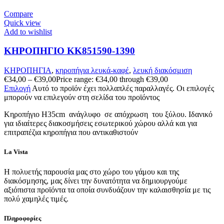
Compare
Quick view
Add to wishlist
ΚΗΡΟΠΗΓΙΟ KK851590-1390
ΚΗΡΟΠΗΓΙΑ
,
κηροπήγια λευκά-καφέ
,
λευκή διακόσμιση
€
34,00
–
€
39,00
Price range: €34,00 through €39,00
Επιλογή
Αυτό το προϊόν έχει πολλαπλές παραλλαγές. Οι επιλογές
μπορούν να επιλεγούν στη σελίδα του προϊόντος
Κηροπήγιο Η35cm ανάγλυφo σε απόχρωση του ξύλου. Ιδανικό
για ιδιαίτερες διακοσμήσεις εσωτερικού χώρου αλλά και για
επιτραπέζια κηροπήγια που αντικαθιστούν
La Vista
Η πολυετής παρουσία μας στο χώρο του γάμου και της
διακόσμησης, μας δίνει την δυνατότητα να δημιουργούμε
αξιόπιστα προϊόντα τα οποία συνδυάζουν την καλαισθησία με τις
πολύ χαμηλές τιμές.
Πληροφορίες