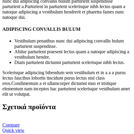
nunc dui adipiscing convallis bulum parturient suspendisse
parturient a.Parturient in parturient scelerisque nibh lectus quam a
natoque adipiscing a vestibulum hendrerit et pharetra fames nunc
natoque dui.
ADIPISCING CONVALLIS BULUM
Vestibulum penatibus nunc dui adipiscing convallis bulum
parturient suspendisse.
Abitur parturient praesent lectus quam a natoque adipiscing a
vestibulum hendre.
Diam parturient dictumst parturient scelerisque nibh lectus.
Scelerisque adipiscing bibendum sem vestibulum et in a a a purus
lectus faucibus lobortis tincidunt purus lectus nisl class
eros.Condimentum a et ullamcorper dictumst mus et tristique
elementum nam inceptos hac parturient scelerisque vestibulum amet
elit ut volutpat.
Σχετικά προϊόντα
Compare
Quick view