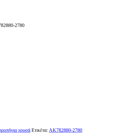
2880-2780
ηροπήγια χρυσά
Ετικέτα:
AK782880-2780