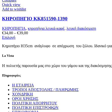
Compare
παραλλαγές.
Quick view
Οι
Add to wishlist
επιλογές
μπορούν
ΚΗΡΟΠΗΓΙΟ KK851590-1390
να
επιλεγούν
στη
ΚΗΡΟΠΗΓΙΑ
,
κηροπήγια λευκά-καφέ
,
λευκή διακόσμιση
σελίδα
Price
€
34,00
–
€
39,00
του
Αυτό
range:
Επιλογή
προϊόντος
το
€34,00
Κηροπήγιο Η35cm ανάγλυφo σε απόχρωση του ξύλου. Ιδανικό για ιδ
προϊόν
through
έχει
€39,00
πολλαπλές
La Vista
παραλλαγές.
Οι
Η πολυετής παρουσία μας στο χώρο του γάμου και της διακόσμησης, 
επιλογές
μπορούν
Πληροφορίες
να
επιλεγούν
Η ΕΤΑΙΡΕΙΑ
στη
ΤΡΟΠΟΙ ΑΠΟΣΤΟΛΗΣ / ΠΛΗΡΩΜΗΣ
σελίδα
ΧΟΝΔΡΙΚΗ
του
ΟΡΟΙ ΧΡΗΣΗΣ
προϊόντος
ΠΟΛΙΤΙΚΗ ΑΠΟΡΡΗΤΟΥ
ΠΟΛΙΤΙΚΗ ΕΠΙΣΤΡΟΦΩΝ