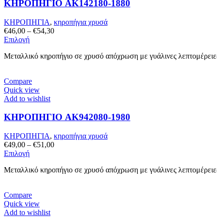
ΚΗΡΟΠΗΓΙΟ AK142180-1880
να
επιλεγούν
στη
ΚΗΡΟΠΗΓΙΑ
,
κηροπήγια χρυσά
σελίδα
Price
€
46,00
–
€
54,30
του
Αυτό
range:
Επιλογή
προϊόντος
το
€46,00
Μεταλλικό κηροπήγιο σε χρυσό απόχρωση με γυάλινες λεπτομέρειε
προϊόν
through
έχει
€54,30
πολλαπλές
Compare
παραλλαγές.
Quick view
Οι
Add to wishlist
επιλογές
μπορούν
ΚΗΡΟΠΗΓΙΟ AK942080-1980
να
επιλεγούν
στη
ΚΗΡΟΠΗΓΙΑ
,
κηροπήγια χρυσά
σελίδα
Price
€
49,00
–
€
51,00
του
Αυτό
range:
Επιλογή
προϊόντος
το
€49,00
Μεταλλικό κηροπήγιο σε χρυσό απόχρωση με γυάλινες λεπτομέρειες
προϊόν
through
έχει
€51,00
πολλαπλές
Compare
παραλλαγές.
Quick view
Οι
Add to wishlist
επιλογές