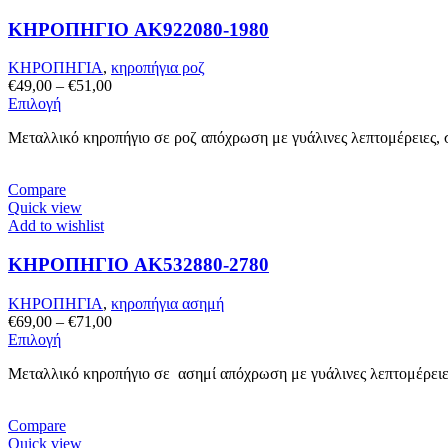
μπορούν
ΚΗΡΟΠΗΓΙΟ AK922080-1980
να
επιλεγούν
στη
ΚΗΡΟΠΗΓΙΑ
,
κηροπήγια ροζ
σελίδα
Price
€
49,00
–
€
51,00
του
Αυτό
range:
Επιλογή
προϊόντος
το
€49,00
Μεταλλικό κηροπήγιο σε ροζ απόχρωση με γυάλινες λεπτομέρειες,
προϊόν
through
έχει
€51,00
πολλαπλές
Compare
παραλλαγές.
Quick view
Οι
Add to wishlist
επιλογές
μπορούν
ΚΗΡΟΠΗΓΙΟ AK532880-2780
να
επιλεγούν
στη
ΚΗΡΟΠΗΓΙΑ
,
κηροπήγια ασημή
σελίδα
Price
€
69,00
–
€
71,00
του
Αυτό
range:
Επιλογή
προϊόντος
το
€69,00
Μεταλλικό κηροπήγιο σε ασημί απόχρωση με γυάλινες λεπτομέρειες
προϊόν
through
έχει
€71,00
πολλαπλές
Compare
παραλλαγές.
Quick view
Οι