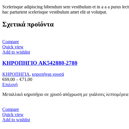
Scelerisque adipiscing bibendum sem vestibulum et in a a a purus lect
hac parturient scelerisque vestibulum amet elit ut volutpat.
Σχετικά προϊόντα
Compare
Quick view
Add to wishlist
ΚΗΡΟΠΗΓΙΟ AK542880-2780
ΚΗΡΟΠΗΓΙΑ
,
κηροπήγια χρυσά
Price
€
69,00
–
€
71,00
Αυτό
range:
Επιλογή
το
€69,00
Μεταλλικό κηροπήγιο σε χρυσό απόχρωση με γυάλινες λεπτομέρειες
προϊόν
through
έχει
€71,00
πολλαπλές
Compare
παραλλαγές.
Quick view
Οι
Add to wishlist
επιλογές
μπορούν