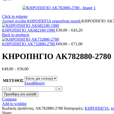
Click to enlarge
Αρχική σελίδα
ΚΗΡΟΠΗΓΙΑ
κηροπήγια χρυσά
ΚΗΡΟΠΗΓΙΟ AK78
Price
ΚΗΡΟΠΗΓΙΟ AK682180-1980
€
39,00
–
€
43,20
range:
Back to products
€39,00
through
Price
ΚΗΡΟΠΗΓΙΟ AK732880-2780
€
69,00
–
€
71,00
€43,20
range:
€69,00
ΚΗΡΟΠΗΓΙΟ AK782880-2780
through
€71,00
Price
€
49,00
–
€
50,00
range:
€49,00
ΜΕΓΕΘΟΣ
through
Εκκαθάριση
€50,00
ΚΗΡΟΠΗΓΙΟ
AK782880-
Προσθήκη στο καλάθι
2780
Compare
ποσότητα
Add to wishlist
Κωδικός προϊόντος:
AK782880-2780
Κατηγορίες:
ΚΗΡΟΠΗΓΙΑ
,
κ
Share: