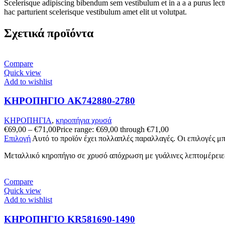
Scelerisque adipiscing bibendum sem vestibulum et in a a a purus lect
hac parturient scelerisque vestibulum amet elit ut volutpat.
Σχετικά προϊόντα
Compare
Quick view
Add to wishlist
ΚΗΡΟΠΗΓΙΟ AK742880-2780
ΚΗΡΟΠΗΓΙΑ
,
κηροπήγια χρυσά
€
69,00
–
€
71,00
Price range: €69,00 through €71,00
Επιλογή
Αυτό το προϊόν έχει πολλαπλές παραλλαγές. Οι επιλογές μ
Μεταλλικό κηροπήγιο σε χρυσό απόχρωση με γυάλινες λεπτομέρειες
Compare
Quick view
Add to wishlist
ΚΗΡΟΠΗΓΙΟ KR581690-1490