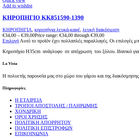
Quick view
Add to wishlist
ΚΗΡΟΠΗΓΙΟ KK851590-1390
ΚΗΡΟΠΗΓΙΑ
,
κηροπήγια λευκά-καφέ
,
λευκή διακόσμιση
€
34,00
–
€
39,00
Price range: €34,00 through €39,00
Επιλογή
Αυτό το προϊόν έχει πολλαπλές παραλλαγές. Οι επιλογές μ
Κηροπήγιο Η35cm ανάγλυφo σε απόχρωση του ξύλου. Ιδανικό για ιδ
La Vista
Η πολυετής παρουσία μας στο χώρο του γάμου και της διακόσμησης, 
Πληροφορίες
Η ΕΤΑΙΡΕΙΑ
ΤΡΟΠΟΙ ΑΠΟΣΤΟΛΗΣ / ΠΛΗΡΩΜΗΣ
ΧΟΝΔΡΙΚΗ
ΟΡΟΙ ΧΡΗΣΗΣ
ΠΟΛΙΤΙΚΗ ΑΠΟΡΡΗΤΟΥ
ΠΟΛΙΤΙΚΗ ΕΠΙΣΤΡΟΦΩΝ
ΕΠΙΚΟΙΝΩΝΙΑ