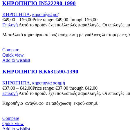
ΚΗΡΟΠΗΓΙΟ IN522290-1990
ΚΗΡΟΠΗΓΙΑ
,
κηροπήγια ροζ
€
49,00
–
€
56,00
Price range: €49,00 through €56,00
Επιλογή
Αυτό το προϊόν έχει πολλαπλές παραλλαγές. Οι επιλογές μ
Μεταλλικό κηροπήγιο σε ροζ απόχρωση με γυάλινες λεπτομέρειες,
Compare
Quick view
Add to wishlist
ΚΗΡΟΠΗΓΙΟ KK631590-1390
ΚΗΡΟΠΗΓΙΑ
,
κηροπήγια ασημή
€
37,00
–
€
42,00
Price range: €37,00 through €42,00
Επιλογή
Αυτό το προϊόν έχει πολλαπλές παραλλαγές. Οι επιλογές μ
Κηροπήγιο ανάγλυφo σε απόχρωση εκρού-ασημί.
Compare
Quick view
Add to wishlist