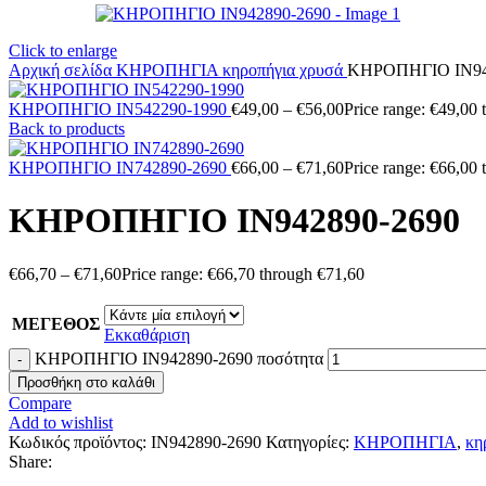
Click to enlarge
Αρχική σελίδα
ΚΗΡΟΠΗΓΙΑ
κηροπήγια χρυσά
ΚΗΡΟΠΗΓΙΟ IN94
ΚΗΡΟΠΗΓΙΟ IN542290-1990
€
49,00
–
€
56,00
Price range: €49,00
Back to products
ΚΗΡΟΠΗΓΙΟ IN742890-2690
€
66,00
–
€
71,60
Price range: €66,00
ΚΗΡΟΠΗΓΙΟ IN942890-2690
€
66,70
–
€
71,60
Price range: €66,70 through €71,60
ΜΕΓΕΘΟΣ
Εκκαθάριση
ΚΗΡΟΠΗΓΙΟ IN942890-2690 ποσότητα
Προσθήκη στο καλάθι
Compare
Add to wishlist
Κωδικός προϊόντος:
IN942890-2690
Κατηγορίες:
ΚΗΡΟΠΗΓΙΑ
,
κη
Share: