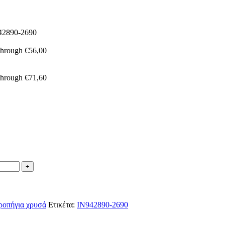
2890-2690
 through €56,00
 through €71,60
ροπήγια χρυσά
Ετικέτα:
IN942890-2690