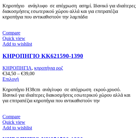
το
€37,00
Κηροπήγιο ανάγλυφo σε απόχρωση ασημί. Ιδανικό για ιδιαίτερες
προϊόν
through
διακοσμήσεις εσωτερικού χώρου αλλά και για επιτραπέζια
έχει
€42,00
κηροπήγια που αντικαθιστούν την λαμπάδα
πολλαπλές
παραλλαγές.
Οι
Compare
επιλογές
Quick view
μπορούν
Add to wishlist
να
επιλεγούν
ΚΗΡΟΠΗΓΙΟ KK621590-1390
στη
σελίδα
του
ΚΗΡΟΠΗΓΙΑ
,
κηροπήγια ροζ
προϊόντος
Price
€
34,50
–
€
39,00
Αυτό
range:
Επιλογή
το
€34,50
Κηροπήγιο Η38cm ανάγλυφo σε απόχρωση εκρού-χρυσό.
προϊόν
through
Ιδανικό για ιδιαίτερες διακοσμήσεις εσωτερικού χώρου αλλά και
έχει
€39,00
για επιτραπέζια κηροπήγια που αντικαθιστούν την
πολλαπλές
παραλλαγές.
Οι
Compare
επιλογές
Quick view
μπορούν
Add to wishlist
να
επιλεγούν