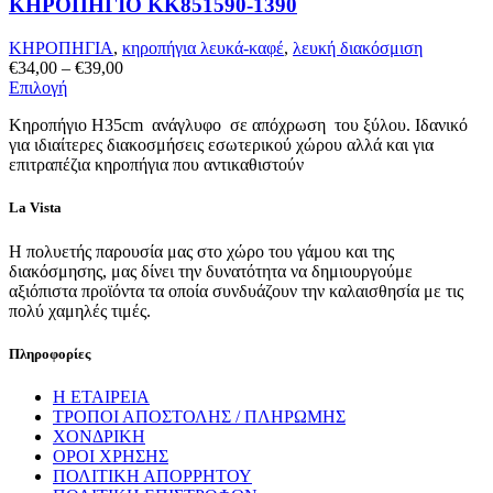
ΚΗΡΟΠΗΓΙΟ KK851590-1390
στη
σελίδα
του
ΚΗΡΟΠΗΓΙΑ
,
κηροπήγια λευκά-καφέ
,
λευκή διακόσμιση
προϊόντος
Price
€
34,00
–
€
39,00
Αυτό
range:
Επιλογή
το
€34,00
Κηροπήγιο Η35cm ανάγλυφo σε απόχρωση του ξύλου. Ιδανικό
προϊόν
through
για ιδιαίτερες διακοσμήσεις εσωτερικού χώρου αλλά και για
έχει
€39,00
επιτραπέζια κηροπήγια που αντικαθιστούν
πολλαπλές
παραλλαγές.
Οι
La Vista
επιλογές
μπορούν
Η πολυετής παρουσία μας στο χώρο του γάμου και της
να
διακόσμησης, μας δίνει την δυνατότητα να δημιουργούμε
επιλεγούν
αξιόπιστα προϊόντα τα οποία συνδυάζουν την καλαισθησία με τις
στη
πολύ χαμηλές τιμές.
σελίδα
του
Πληροφορίες
προϊόντος
Η ΕΤΑΙΡΕΙΑ
ΤΡΟΠΟΙ ΑΠΟΣΤΟΛΗΣ / ΠΛΗΡΩΜΗΣ
ΧΟΝΔΡΙΚΗ
ΟΡΟΙ ΧΡΗΣΗΣ
ΠΟΛΙΤΙΚΗ ΑΠΟΡΡΗΤΟΥ