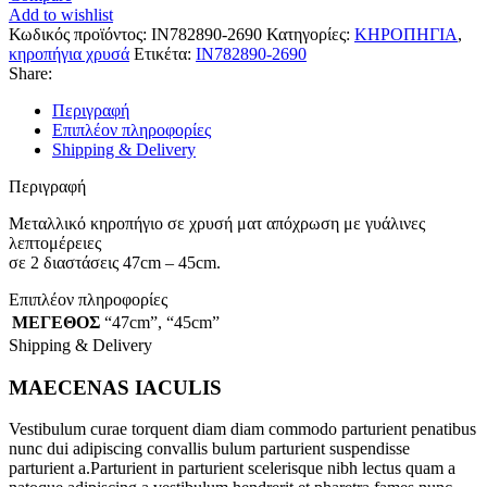
ποσότητα
Add to wishlist
Κωδικός προϊόντος:
IN782890-2690
Κατηγορίες:
ΚΗΡΟΠΗΓΙΑ
,
κηροπήγια χρυσά
Ετικέτα:
IN782890-2690
Share:
Περιγραφή
Επιπλέον πληροφορίες
Shipping & Delivery
Περιγραφή
Μεταλλικό κηροπήγιο σε χρυσή ματ απόχρωση με γυάλινες
λεπτομέρειες
σε 2 διαστάσεις 47cm – 45cm.
Επιπλέον πληροφορίες
ΜΕΓΕΘΟΣ
“47cm”
,
“45cm”
Shipping & Delivery
MAECENAS IACULIS
Vestibulum curae torquent diam diam commodo parturient penatibus
nunc dui adipiscing convallis bulum parturient suspendisse
parturient a.Parturient in parturient scelerisque nibh lectus quam a