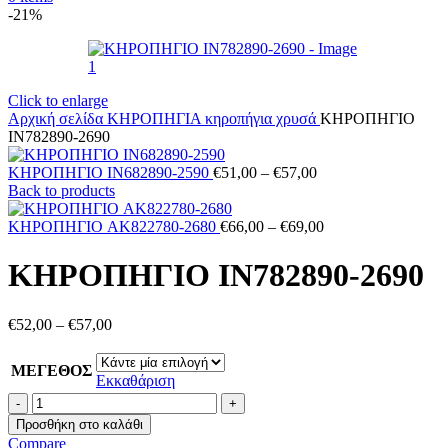
-21%
Click to enlarge
Αρχική σελίδα
ΚΗΡΟΠΗΓΙΑ
κηροπήγια χρυσά
ΚΗΡΟΠΗΓΙΟ
IN782890-2690
Price
ΚΗΡΟΠΗΓΙΟ IN682890-2590
€
51,00
–
€
57,00
range:
Back to products
€51,00
through
Price
ΚΗΡΟΠΗΓΙΟ AK822780-2680
€
66,00
–
€
69,00
€57,00
range:
€66,00
ΚΗΡΟΠΗΓΙΟ IN782890-2690
through
€69,00
Price
€
52,00
–
€
57,00
range:
€52,00
ΜΕΓΕΘΟΣ
through
Εκκαθάριση
€57,00
ΚΗΡΟΠΗΓΙΟ
IN782890-
Προσθήκη στο καλάθι
2690
Compare