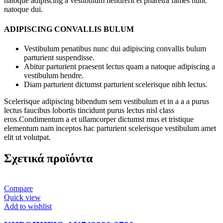
natoque adipiscing a vestibulum hendrerit et pharetra fames nunc
natoque dui.
ADIPISCING CONVALLIS BULUM
Vestibulum penatibus nunc dui adipiscing convallis bulum
parturient suspendisse.
Abitur parturient praesent lectus quam a natoque adipiscing a
vestibulum hendre.
Diam parturient dictumst parturient scelerisque nibh lectus.
Scelerisque adipiscing bibendum sem vestibulum et in a a a purus
lectus faucibus lobortis tincidunt purus lectus nisl class
eros.Condimentum a et ullamcorper dictumst mus et tristique
elementum nam inceptos hac parturient scelerisque vestibulum amet
elit ut volutpat.
Σχετικά προϊόντα
Compare
Quick view
Add to wishlist