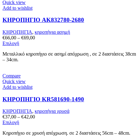
Quick view
επιλογές
Add to wishlist
μπορούν
να
ΚΗΡΟΠΗΓΙΟ AK832780-2680
επιλεγούν
στη
σελίδα
ΚΗΡΟΠΗΓΙΑ
,
κηροπήγια ασημή
του
Price
€
66,00
–
€
69,00
προϊόντος
Αυτό
range:
Επιλογή
το
€66,00
Μεταλλικό κηροπήγιο σε ασημί απόχρωση , σε 2 διαστάσεις 38cm
προϊόν
through
– 34cm.
έχει
€69,00
πολλαπλές
παραλλαγές.
Compare
Οι
Quick view
επιλογές
Add to wishlist
μπορούν
να
ΚΗΡΟΠΗΓΙΟ KR581690-1490
επιλεγούν
στη
σελίδα
ΚΗΡΟΠΗΓΙΑ
,
κηροπήγια χρυσά
του
Price
€
37,00
–
€
42,00
προϊόντος
Αυτό
range:
Επιλογή
το
€37,00
Κηροπήγιο σε χρυσή απόχρωση. σε 2 διαστάσεις 56cm – 48cm.
προϊόν
through
έχει
€42,00