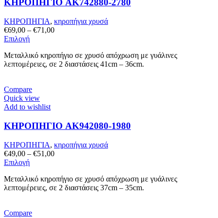
ΚΗΡΟΠΗΓΙΟ AK742880-2780
ΚΗΡΟΠΗΓΙΑ
,
κηροπήγια χρυσά
Price
€
69,00
–
€
71,00
Αυτό
range:
Επιλογή
το
€69,00
Μεταλλικό κηροπήγιο σε χρυσό απόχρωση με γυάλινες
προϊόν
through
λεπτομέρειες, σε 2 διαστάσεις 41cm – 36cm.
έχει
€71,00
πολλαπλές
παραλλαγές.
Compare
Οι
Quick view
επιλογές
Add to wishlist
μπορούν
να
ΚΗΡΟΠΗΓΙΟ AK942080-1980
επιλεγούν
στη
σελίδα
ΚΗΡΟΠΗΓΙΑ
,
κηροπήγια χρυσά
του
Price
€
49,00
–
€
51,00
προϊόντος
Αυτό
range:
Επιλογή
το
€49,00
Μεταλλικό κηροπήγιο σε χρυσό απόχρωση με γυάλινες
προϊόν
through
λεπτομέρειες, σε 2 διαστάσεις 37cm – 35cm.
έχει
€51,00
πολλαπλές
παραλλαγές.
Compare
Οι