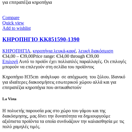
για επιτραπέζια κηροπήγια
Compare
Quick view
Add to wishlist
ΚΗΡΟΠΗΓΙΟ KK851590-1390
ΚΗΡΟΠΗΓΙΑ
,
κηροπήγια λευκά-καφέ
,
λευκή διακόσμιση
€
34,00
–
€
39,00
Price range: €34,00 through €39,00
Επιλογή
Αυτό το προϊόν έχει πολλαπλές παραλλαγές. Οι επιλογές
μπορούν να επιλεγούν στη σελίδα του προϊόντος
Κηροπήγιο Η35cm ανάγλυφo σε απόχρωση του ξύλου. Ιδανικό
για ιδιαίτερες διακοσμήσεις εσωτερικού χώρου αλλά και για
επιτραπέζια κηροπήγια που αντικαθιστούν
La Vista
Η πολυετής παρουσία μας στο χώρο του γάμου και της
διακόσμησης, μας δίνει την δυνατότητα να δημιουργούμε
αξιόπιστα προϊόντα τα οποία συνδυάζουν την καλαισθησία με τις
πολύ χαμηλές τιμές.