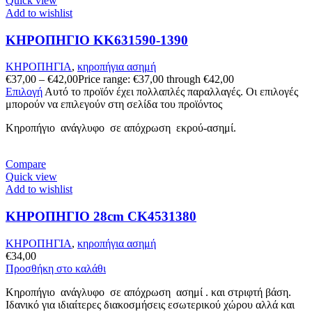
Quick view
Add to wishlist
ΚΗΡΟΠΗΓΙΟ KK631590-1390
ΚΗΡΟΠΗΓΙΑ
,
κηροπήγια ασημή
€
37,00
–
€
42,00
Price range: €37,00 through €42,00
Επιλογή
Αυτό το προϊόν έχει πολλαπλές παραλλαγές. Οι επιλογές
μπορούν να επιλεγούν στη σελίδα του προϊόντος
Κηροπήγιο ανάγλυφo σε απόχρωση εκρού-ασημί.
Compare
Quick view
Add to wishlist
ΚΗΡΟΠΗΓΙΟ 28cm CK4531380
ΚΗΡΟΠΗΓΙΑ
,
κηροπήγια ασημή
€
34,00
Προσθήκη στο καλάθι
Κηροπήγιο ανάγλυφo σε απόχρωση ασημί . και στριφτή βάση.
Ιδανικό για ιδιαίτερες διακοσμήσεις εσωτερικού χώρου αλλά και