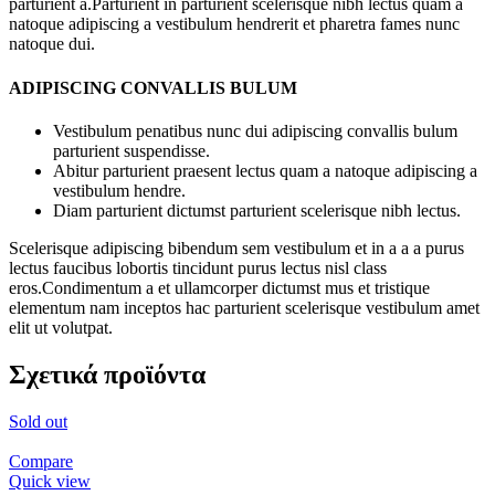
parturient a.Parturient in parturient scelerisque nibh lectus quam a
natoque adipiscing a vestibulum hendrerit et pharetra fames nunc
natoque dui.
ADIPISCING CONVALLIS BULUM
Vestibulum penatibus nunc dui adipiscing convallis bulum
parturient suspendisse.
Abitur parturient praesent lectus quam a natoque adipiscing a
vestibulum hendre.
Diam parturient dictumst parturient scelerisque nibh lectus.
Scelerisque adipiscing bibendum sem vestibulum et in a a a purus
lectus faucibus lobortis tincidunt purus lectus nisl class
eros.Condimentum a et ullamcorper dictumst mus et tristique
elementum nam inceptos hac parturient scelerisque vestibulum amet
elit ut volutpat.
Σχετικά προϊόντα
Sold out
Compare
Quick view