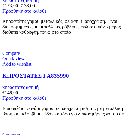
κηροστάτες ασημή
Original
Η
€
173,00
€
138,00
price
τρέχουσα
Προσθήκη στο καλάθι
was:
τιμή
Κηροστάτης γάμου μεταλλικός, σε ασημί απόχρωση. Είναι
€173,00.
είναι:
διακοσμημένος με μεταλλικές ράβδους, ενώ στο πάνω μέρος
€138,00.
διαθέτει καθρέφτη, πάνω στο οποίο
Compare
Quick view
Add to wishlist
ΚΗΡΟΣΤΑΤΕΣ FΑ835990
κηροστάτες ασημή
€
148,00
Προσθήκη στο καλάθι
Επιδαπέδιο φανάρι γάμου σε απόχρωση ασημί , με μεταλλική
βάση και κλουβί με . Ιδανικό τόσο για διακοσμήσεις γάμου σε
Compare