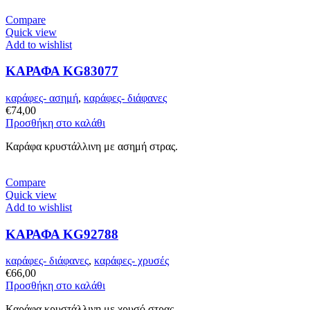
Compare
Quick view
Add to wishlist
ΚΑΡΑΦΑ KG83077
καράφες- ασημή
,
καράφες- διάφανες
€
74,00
Προσθήκη στο καλάθι
Καράφα κρυστάλλινη με ασημή στρας.
Compare
Quick view
Add to wishlist
ΚΑΡΑΦΑ KG92788
καράφες- διάφανες
,
καράφες- χρυσές
€
66,00
Προσθήκη στο καλάθι
Καράφα κρυστάλλινη με χρυσό στρας.