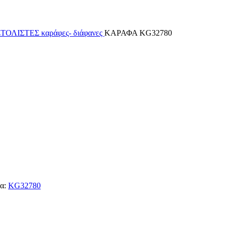
ΣΤΟΛΙΣΤΕΣ
καράφες- διάφανες
ΚΑΡΑΦΑ KG32780
α:
KG32780