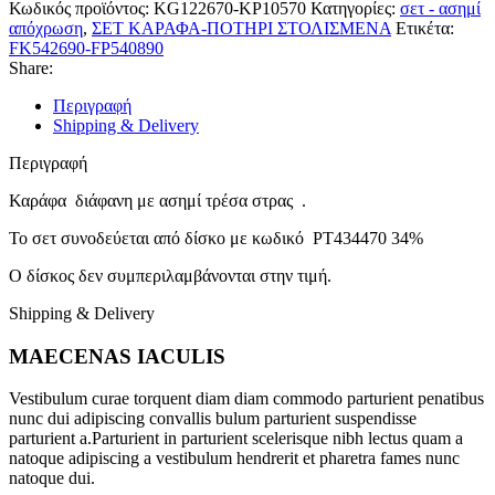
KP10570
Κωδικός προϊόντος:
KG122670-KP10570
Κατηγορίες:
σετ - ασημί
ποσότητα
απόχρωση
,
ΣΕΤ ΚΑΡΑΦΑ-ΠΟΤΗΡΙ ΣΤΟΛΙΣΜΕΝΑ
Ετικέτα:
FK542690-FP540890
Share:
Περιγραφή
Shipping & Delivery
Περιγραφή
Καράφα διάφανη με ασημί τρέσα στρας .
Το σετ συνοδεύεται από δίσκο με κωδικό PT434470 34%
Ο δίσκος δεν συμπεριλαμβάνονται στην τιμή.
Shipping & Delivery
MAECENAS IACULIS
Vestibulum curae torquent diam diam commodo parturient penatibus
nunc dui adipiscing convallis bulum parturient suspendisse
parturient a.Parturient in parturient scelerisque nibh lectus quam a
natoque adipiscing a vestibulum hendrerit et pharetra fames nunc
natoque dui.