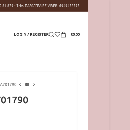
0 81 879 - ΤΗΛ. ΠΑΡΑΓΓΕΛΙΕΣ VIBER: 6949472595
LOGIN / REGISTER
€
0,00
A701790
01790