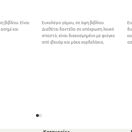
ΆΘΙ
ΠΡΟΣΘΉΚΗ ΣΤΟ ΚΑΛΆΘΙ
η βιβλίου. Είναι
Ευχολόγιο γάμου, σε όψη βιβλίου.
Ευ
 ασημί και
Διαθέτει δαντέλα σε απόχρωση λευκό
δι
σπαστό, είναι διακοσμημένο με φιόγκο
κα
από ιβουάρ και μόκα κορδελάκια,
ασ
Κατηγορίες