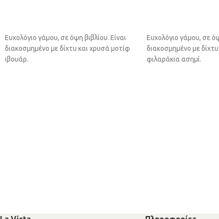
ΠΡΟΣΘΉΚΗ ΣΤΟ ΚΑΛΆΘΙ
ΠΡΟΣΘΉΚΗ ΣΤΟ ΚΑΛ
Ευχολόγιο γάμου, σε όψη βιβλίου. Είναι
Ευχολόγιο γάμου, σε όψ
διακοσμημένο με δίχτυ και χρυσά μοτίφ
διακοσμημένο με δίχτυ
ιβουάρ.
φιλαράκια ασημί.
La Vista
Πληροφορίες