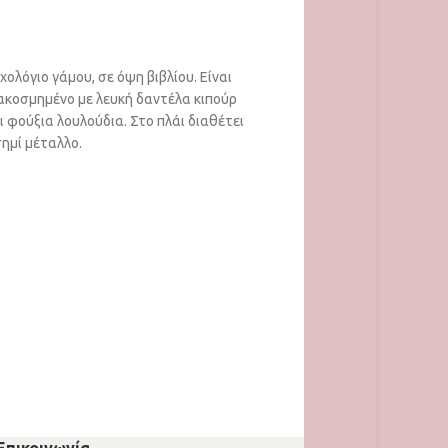
ΠΡΟΣΘΉΚΗ ΣΤΟ ΚΑΛΆΘΙ
χολόγιο γάμου, σε όψη βιβλίου. Είναι
ΕΥΧΟΛΟΓΙΟ BE251590
ακοσμημένο με λευκή δαντέλα κιπούρ
ι φούξια λουλούδια. Στο πλάι διαθέτει
ΕΥΧΟΛΟΓΙΑ
ημί μέταλλο.
€
39,00
ΠΡΟΣΘΉΚΗ ΣΤΟ ΚΑΛΆΘΙ
Ευχολόγιο γάμου, σε όψη βι
Διαθέτει δαντέλα λευκή κ
λινάτσα. Είναι διακοσμημέ
από κορδέλα σατέν, σε α
Επικοινωνία