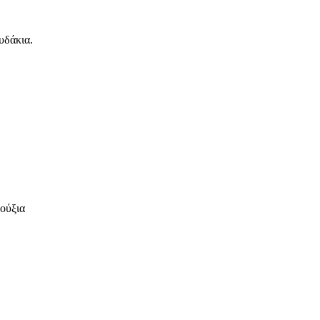
υδάκια.
φούξια