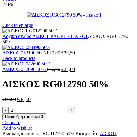
-50%
Click to enlarge
Αρχική σελίδα
ΔΙΣΚΟΙ
ΦΛΩΡΕΝΤΙΑΝΟΙ
ΔΙΣΚΟΣ RG012790
50%
Original
Η
ΔΙΣΚΟΣ 053190 50%
€
79,00
€
39,50
price
τρέχουσα
Back to products
was:
τιμή
€79,00.
Original
είναι:
Η
ΔΙΣΚΟΣ 042690 50%
€
66,00
€
33,00
price
€39,50.
τρέχουσα
was:
τιμή
ΔΙΣΚΟΣ RG012790 50%
€66,00.
είναι:
€33,00.
Original
Η
€
69,00
€
34,50
price
τρέχουσα
ΔΙΣΚΟΣ
was:
τιμή
RG012790
€69,00.
είναι:
Προσθήκη στο καλάθι
50%
€34,50.
Compare
ποσότητα
Add to wishlist
Κωδικός προϊόντος:
RG012790 50%
Κατηγορίες:
ΔΙΣΚΟΙ
,