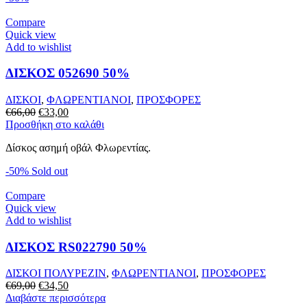
Compare
Quick view
Add to wishlist
ΔΙΣΚΟΣ 052690 50%
ΔΙΣΚΟΙ
,
ΦΛΩΡΕΝΤΙΑΝΟΙ
,
ΠΡΟΣΦΟΡΕΣ
Original
Η
€
66,00
€
33,00
price
τρέχουσα
Προσθήκη στο καλάθι
was:
τιμή
Δίσκος ασημή οβάλ Φλωρεντίας.
€66,00.
είναι:
€33,00.
-50%
Sold out
Compare
Quick view
Add to wishlist
ΔΙΣΚΟΣ RS022790 50%
ΔΙΣΚΟΙ ΠΟΛΥΡΕΖΙΝ
,
ΦΛΩΡΕΝΤΙΑΝΟΙ
,
ΠΡΟΣΦΟΡΕΣ
Original
Η
€
69,00
€
34,50
price
τρέχουσα
Διαβάστε περισσότερα