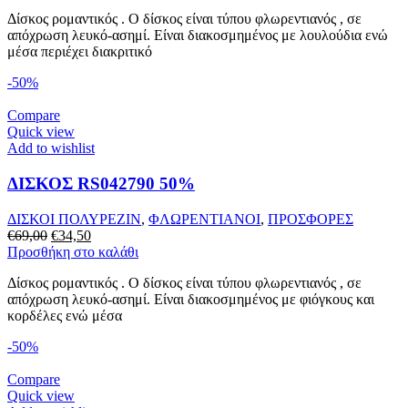
was:
τιμή
Δίσκος ρομαντικός . Ο δίσκος είναι τύπου φλωρεντιανός , σε
€69,00.
είναι:
απόχρωση λευκό-ασημί. Είναι διακοσμημένος με λουλούδια ενώ
€34,50.
μέσα περιέχει διακριτικό
-50%
Compare
Quick view
Add to wishlist
ΔΙΣΚΟΣ RS042790 50%
ΔΙΣΚΟΙ ΠΟΛΥΡΕΖΙΝ
,
ΦΛΩΡΕΝΤΙΑΝΟΙ
,
ΠΡΟΣΦΟΡΕΣ
Original
Η
€
69,00
€
34,50
price
τρέχουσα
Προσθήκη στο καλάθι
was:
τιμή
Δίσκος ρομαντικός . Ο δίσκος είναι τύπου φλωρεντιανός , σε
€69,00.
είναι:
απόχρωση λευκό-ασημί. Είναι διακοσμημένος με φιόγκους και
€34,50.
κορδέλες ενώ μέσα
-50%
Compare
Quick view