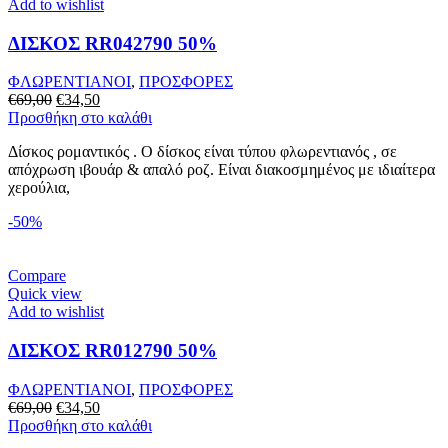
Add to wishlist
ΔΙΣΚΟΣ RR042790 50%
ΦΛΩΡΕΝΤΙΑΝΟΙ
,
ΠΡΟΣΦΟΡΕΣ
Original
Η
€
69,00
€
34,50
price
τρέχουσα
Προσθήκη στο καλάθι
was:
τιμή
Δίσκος ρομαντικός . Ο δίσκος είναι τύπου φλωρεντιανός , σε
€69,00.
είναι:
απόχρωση ιβουάρ & απαλό ροζ. Είναι διακοσμημένος με ιδιαίτερα
€34,50.
χερούλια,
-50%
Compare
Quick view
Add to wishlist
ΔΙΣΚΟΣ RR012790 50%
ΦΛΩΡΕΝΤΙΑΝΟΙ
,
ΠΡΟΣΦΟΡΕΣ
Original
Η
€
69,00
€
34,50
price
τρέχουσα
Προσθήκη στο καλάθι
was:
τιμή