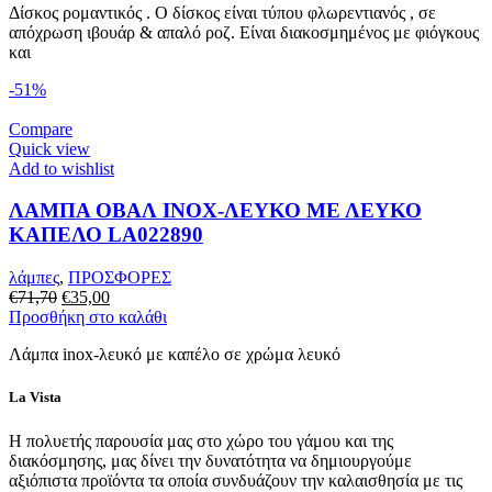
Δίσκος ρομαντικός . Ο δίσκος είναι τύπου φλωρεντιανός , σε
€69,00.
είναι:
απόχρωση ιβουάρ & απαλό ροζ. Είναι διακοσμημένος με φιόγκους
€34,50.
και
-51%
Compare
Quick view
Add to wishlist
ΛΑΜΠΑ ΟΒΑΛ INOX-ΛΕΥΚΟ ΜΕ ΛΕΥΚΟ
ΚΑΠΕΛΟ LA022890
λάμπες
,
ΠΡΟΣΦΟΡΕΣ
Original
Η
€
71,70
€
35,00
price
τρέχουσα
Προσθήκη στο καλάθι
was:
τιμή
Λάμπα inox-λευκό με καπέλο σε χρώμα λευκό
€71,70.
είναι:
€35,00.
La Vista
Η πολυετής παρουσία μας στο χώρο του γάμου και της
διακόσμησης, μας δίνει την δυνατότητα να δημιουργούμε
αξιόπιστα προϊόντα τα οποία συνδυάζουν την καλαισθησία με τις