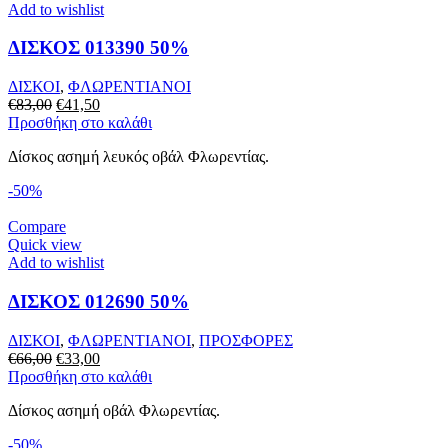
Add to wishlist
ΔΙΣΚΟΣ 013390 50%
ΔΙΣΚΟΙ
,
ΦΛΩΡΕΝΤΙΑΝΟΙ
Original
Η
€
83,00
€
41,50
price
τρέχουσα
Προσθήκη στο καλάθι
was:
τιμή
Δίσκος ασημή λευκός οβάλ Φλωρεντίας.
€83,00.
είναι:
€41,50.
-50%
Compare
Quick view
Add to wishlist
ΔΙΣΚΟΣ 012690 50%
ΔΙΣΚΟΙ
,
ΦΛΩΡΕΝΤΙΑΝΟΙ
,
ΠΡΟΣΦΟΡΕΣ
Original
Η
€
66,00
€
33,00
price
τρέχουσα
Προσθήκη στο καλάθι
was:
τιμή
Δίσκος ασημή οβάλ Φλωρεντίας.
€66,00.
είναι:
€33,00.
-50%