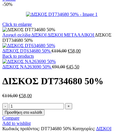
-50%
Click to enlarge
Αρχική σελίδα
ΔΙΣΚΟΙ
ΔΙΣΚΟΙ ΜΕΤΑΛΛΙΚΟΙ
ΔΙΣΚΟΣ
DT734680 50%
Original
Η
ΔΙΣΚΟΣ DT634680 50%
€
116,00
€
58,00
price
τρέχουσα
Back to products
was:
τιμή
Original
€116,00.
Η
είναι:
ΔΙΣΚΟΣ NA263690 50%
€
91,00
€
45,50
price
τρέχουσα
€58,00.
was:
τιμή
ΔΙΣΚΟΣ DT734680 50%
€91,00.
είναι:
€45,50.
Original
Η
€
116,00
€
58,00
price
τρέχουσα
ΔΙΣΚΟΣ
was:
τιμή
DT734680
€116,00.
είναι:
Προσθήκη στο καλάθι
50%
€58,00.
Compare
ποσότητα
Add to wishlist
Κωδικός προϊόντος:
DT734680 50%
Κατηγορίες:
ΔΙΣΚΟΙ