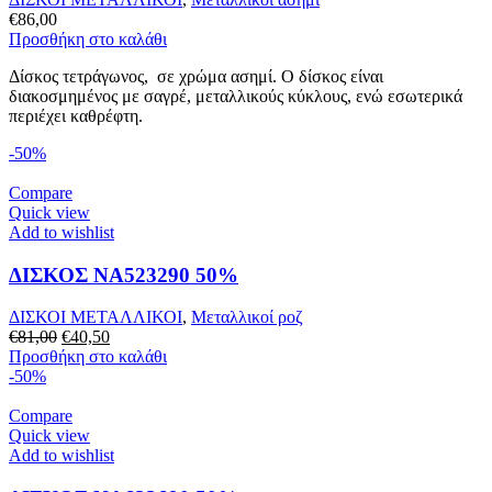
€
86,00
Προσθήκη στο καλάθι
Δίσκος τετράγωνος, σε χρώμα ασημί. Ο δίσκος είναι
διακοσμημένος με σαγρέ, μεταλλικούς κύκλους, ενώ εσωτερικά
περιέχει καθρέφτη.
-50%
Compare
Quick view
Add to wishlist
ΔΙΣΚΟΣ NA523290 50%
ΔΙΣΚΟΙ ΜΕΤΑΛΛΙΚΟΙ
,
Mεταλλικοί ροζ
Original
Η
€
81,00
€
40,50
price
τρέχουσα
Προσθήκη στο καλάθι
was:
τιμή
-50%
€81,00.
είναι:
€40,50.
Compare
Quick view
Add to wishlist