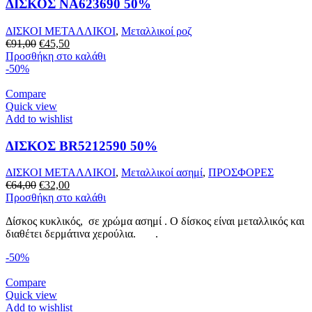
ΔΙΣΚΟΣ NA623690 50%
ΔΙΣΚΟΙ ΜΕΤΑΛΛΙΚΟΙ
,
Mεταλλικοί ροζ
Original
Η
€
91,00
€
45,50
price
τρέχουσα
Προσθήκη στο καλάθι
was:
τιμή
-50%
€91,00.
είναι:
€45,50.
Compare
Quick view
Add to wishlist
ΔΙΣΚΟΣ BR5212590 50%
ΔΙΣΚΟΙ ΜΕΤΑΛΛΙΚΟΙ
,
Μεταλλικοί ασημί
,
ΠΡΟΣΦΟΡΕΣ
Original
Η
€
64,00
€
32,00
price
τρέχουσα
Προσθήκη στο καλάθι
was:
τιμή
Δίσκος κυκλικός, σε χρώμα ασημί . Ο δίσκος είναι μεταλλικός και
€64,00.
είναι:
διαθέτει δερμάτινα χερούλια. .
€32,00.
-50%
Compare
Quick view
Add to wishlist