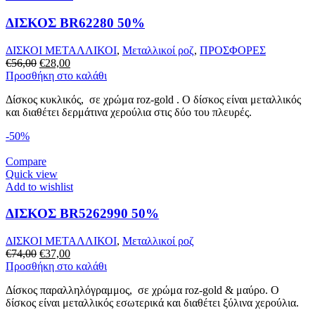
ΔΙΣΚΟΣ BR62280 50%
ΔΙΣΚΟΙ ΜΕΤΑΛΛΙΚΟΙ
,
Mεταλλικοί ροζ
,
ΠΡΟΣΦΟΡΕΣ
Original
Η
€
56,00
€
28,00
price
τρέχουσα
Προσθήκη στο καλάθι
was:
τιμή
Δίσκος κυκλικός, σε χρώμα roz-gold . Ο δίσκος είναι μεταλλικός
€56,00.
είναι:
και διαθέτει δερμάτινα χερούλια στις δύο του πλευρές.
€28,00.
-50%
Compare
Quick view
Add to wishlist
ΔΙΣΚΟΣ BR5262990 50%
ΔΙΣΚΟΙ ΜΕΤΑΛΛΙΚΟΙ
,
Mεταλλικοί ροζ
Original
Η
€
74,00
€
37,00
price
τρέχουσα
Προσθήκη στο καλάθι
was:
τιμή
Δίσκος παραλληλόγραμμος, σε χρώμα roz-gold & μαύρο. Ο
€74,00.
είναι:
δίσκος είναι μεταλλικός εσωτερικά και διαθέτει ξύλινα χερούλια.
€37,00.