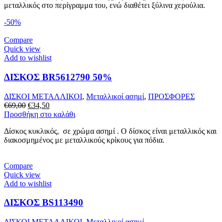
μεταλλικός στο περίγραμμα του, ενώ διαθέτει ξύλινα χερούλια.
€38,00.
-50%
Compare
Quick view
Add to wishlist
ΔΙΣΚΟΣ BR5612790 50%
ΔΙΣΚΟΙ ΜΕΤΑΛΛΙΚΟΙ
,
Μεταλλικοί ασημί
,
ΠΡΟΣΦΟΡΕΣ
Original
Η
€
69,00
€
34,50
price
τρέχουσα
Προσθήκη στο καλάθι
was:
τιμή
Δίσκος κυκλικός, σε χρώμα ασημί . Ο δίσκος είναι μεταλλικός και
€69,00.
είναι:
διακοσμημένος με μεταλλικούς κρίκους για πόδια.
€34,50.
Compare
Quick view
Add to wishlist
ΔΙΣΚΟΣ BS113490
ΔΙΣΚΟΙ ΜΕΤΑΛΛΙΚΟΙ
,
Μεταλλικοί ασημί