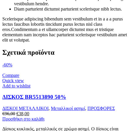
vestibulum hendre.
Diam parturient dictumst parturient scelerisque nibh lectus.
Scelerisque adipiscing bibendum sem vestibulum et in a a a purus
lectus faucibus lobortis tincidunt purus lectus nisl class
eros.Condimentum a et ullamcorper dictumst mus et tristique
elementum nam inceptos hac parturient scelerisque vestibulum amet
elit ut volutpat.
Σχετικά προϊόντα
-60%
Compare
Quick view
Add to wishlist
ΔΙΣΚΟΣ BR5513890 50%
ΔΙΣΚΟΙ ΜΕΤΑΛΛΙΚΟΙ
,
Μεταλλικοί ασημί
,
ΠΡΟΣΦΟΡΕΣ
Original
Η
€
96,00
€
38,00
price
τρέχουσα
Προσθήκη στο καλάθι
was:
τιμή
Δίσκος κυκλικός, μεταλλικός σε χρώμα ασημί. Ο δίσκος είναι
€96,00.
είναι: