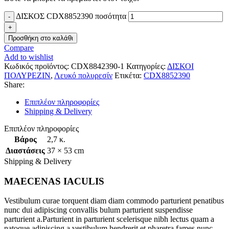
ΔΙΣΚΟΣ CDX8852390 ποσότητα
Προσθήκη στο καλάθι
Compare
Add to wishlist
Κωδικός προϊόντος:
CDX8842390-1
Κατηγορίες:
ΔΙΣΚΟΙ
ΠΟΛΥΡΕΖΙΝ
,
Λευκό πολυρεσίν
Ετικέτα:
CDX8852390
Share:
Επιπλέον πληροφορίες
Shipping & Delivery
Επιπλέον πληροφορίες
Βάρος
2,7 κ.
Διαστάσεις
37 × 53 cm
Shipping & Delivery
MAECENAS IACULIS
Vestibulum curae torquent diam diam commodo parturient penatibus
nunc dui adipiscing convallis bulum parturient suspendisse
parturient a.Parturient in parturient scelerisque nibh lectus quam a
natoque adipiscing a vestibulum hendrerit et pharetra fames nunc