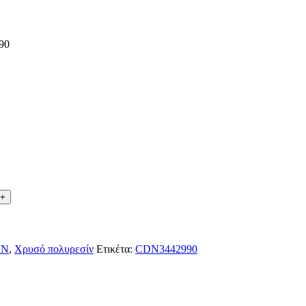
90
ΙΝ
,
Χρυσό πολυρεσίν
Ετικέτα:
CDN3442990