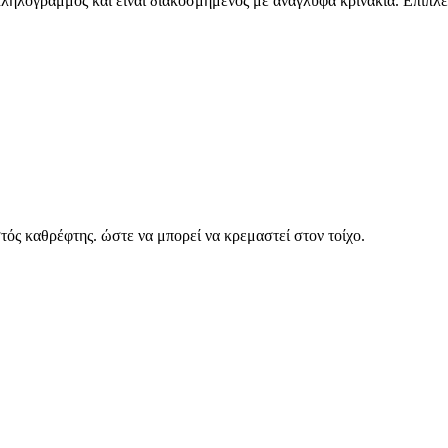
λληλόγραμμος και είναι διακοσμημένος με ανάγλυφα κρινάκια. Επιπλέ
τός καθρέφτης. ώστε να μπορεί να κρεμαστεί στον τοίχο.