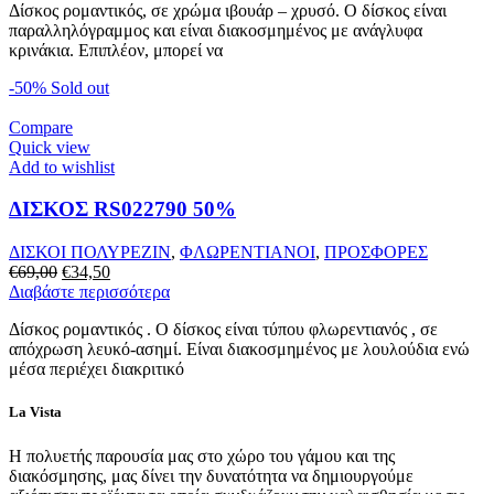
Δίσκος ρομαντικός, σε χρώμα ιβουάρ – χρυσό. Ο δίσκος είναι
παραλληλόγραμμος και είναι διακοσμημένος με ανάγλυφα
κρινάκια. Επιπλέον, μπορεί να
-50%
Sold out
Compare
Quick view
Add to wishlist
ΔΙΣΚΟΣ RS022790 50%
ΔΙΣΚΟΙ ΠΟΛΥΡΕΖΙΝ
,
ΦΛΩΡΕΝΤΙΑΝΟΙ
,
ΠΡΟΣΦΟΡΕΣ
Original
Η
€
69,00
€
34,50
price
τρέχουσα
Διαβάστε περισσότερα
was:
τιμή
Δίσκος ρομαντικός . Ο δίσκος είναι τύπου φλωρεντιανός , σε
€69,00.
είναι:
απόχρωση λευκό-ασημί. Είναι διακοσμημένος με λουλούδια ενώ
€34,50.
μέσα περιέχει διακριτικό
La Vista
Η πολυετής παρουσία μας στο χώρο του γάμου και της
διακόσμησης, μας δίνει την δυνατότητα να δημιουργούμε