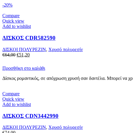
-20%
Compare
Quick view
Add to wishlist
ΔΙΣΚΟΣ CDR582590
ΔΙΣΚΟΙ ΠΟΛΥΡΕΖΙΝ
,
Χρυσό πολυρεσίν
€
64,00
€
51,20
Προσθήκη στο καλάθι
Δίσκος ρομαντικός, σε απόχρωση χρυσή σαν δαντέλα. Μπορεί να χρη
Compare
Quick view
Add to wishlist
ΔΙΣΚΟΣ CDN3442990
ΔΙΣΚΟΙ ΠΟΛΥΡΕΖΙΝ
,
Χρυσό πολυρεσίν
€
74,00