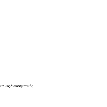
.
και ως διακοσμητικός