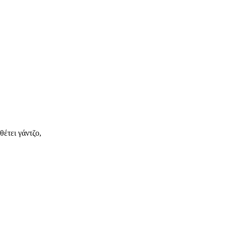
έτει γάντζο,