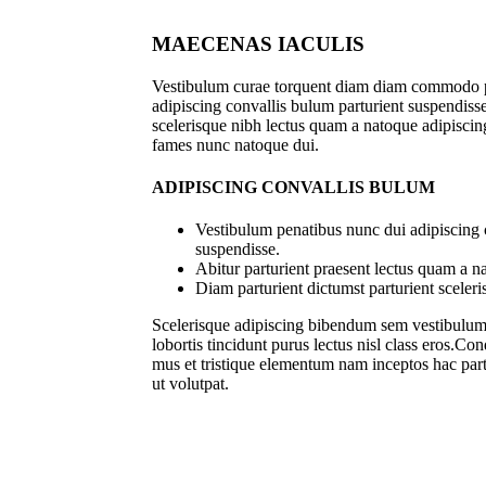
MAECENAS IACULIS
Vestibulum curae torquent diam diam commodo p
adipiscing convallis bulum parturient suspendisse 
scelerisque nibh lectus quam a natoque adipiscing
fames nunc natoque dui.
ADIPISCING CONVALLIS BULUM
Vestibulum penatibus nunc dui adipiscing 
suspendisse.
Abitur parturient praesent lectus quam a n
Diam parturient dictumst parturient sceleri
Scelerisque adipiscing bibendum sem vestibulum e
lobortis tincidunt purus lectus nisl class eros.C
mus et tristique elementum nam inceptos hac part
ut volutpat.