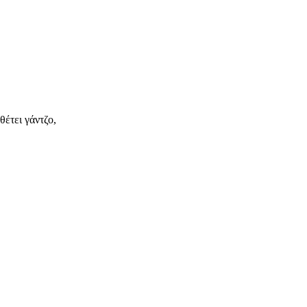
έτει γάντζο,