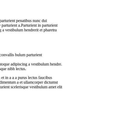
arturient penatibus nunc dui
parturient a.Parturient in parturient
 a vestibulum hendrerit et pharetra
convallis bulum parturient
atoque adipiscing a vestibulum hendre.
sque nibh lectus.
t in a a a purus lectus faucibus
ondimentum a et ullamcorper dictumst
urient scelerisque vestibulum amet elit