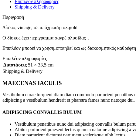
Επιπλέον πληροφορίες
Shipping & Delivery
Περιγραφή
Δίσκος vintage, σε απόχρωση roz-gold.
Ο δίσκος έχει περίγραμμα σαγρέ αλυσίδας .
Επιπλέον μπορεί να χρησιμοποιηθεί και ως διακοσμητικός καθρέφτης
Επιπλέον πληροφορίες
Διαστάσεις
51 × 33,5 cm
Shipping & Delivery
MAECENAS IACULIS
Vestibulum curae torquent diam diam commodo parturient penatibus nunc
adipiscing a vestibulum hendrerit et pharetra fames nunc natoque dui.
ADIPISCING CONVALLIS BULUM
Vestibulum penatibus nunc dui adipiscing convallis bulum partu
Abitur parturient praesent lectus quam a natoque adipiscing a 
Diam parturient dictumst parturient scelerisque nibh lectus.