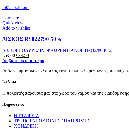
-50%
Sold out
Compare
Quick view
Add to wishlist
ΔΙΣΚΟΣ RS022790 50%
ΔΙΣΚΟΙ ΠΟΛΥΡΕΖΙΝ
,
ΦΛΩΡΕΝΤΙΑΝΟΙ
,
ΠΡΟΣΦΟΡΕΣ
Original
Η
€
69,00
€
34,50
price
τρέχουσα
Διαβάστε περισσότερα
was:
τιμή
Δίσκος ρομαντικός . Ο δίσκος είναι τύπου φλωρεντιανός , σε απόχρ
€69,00.
είναι:
€34,50.
La Vista
Η πολυετής παρουσία μας στο χώρο του γάμου και της διακόσμησης, 
Πληροφορίες
Η ΕΤΑΙΡΕΙΑ
ΤΡΟΠΟΙ ΑΠΟΣΤΟΛΗΣ / ΠΛΗΡΩΜΗΣ
ΧΟΝΔΡΙΚΗ