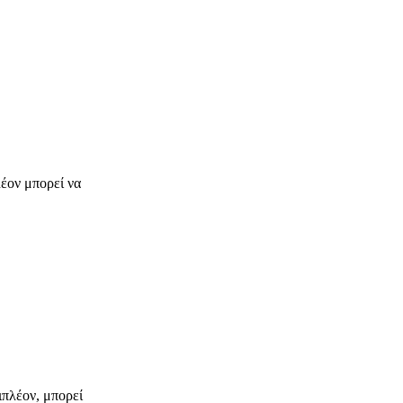
λέον μπορεί να
ιπλέον, μπορεί