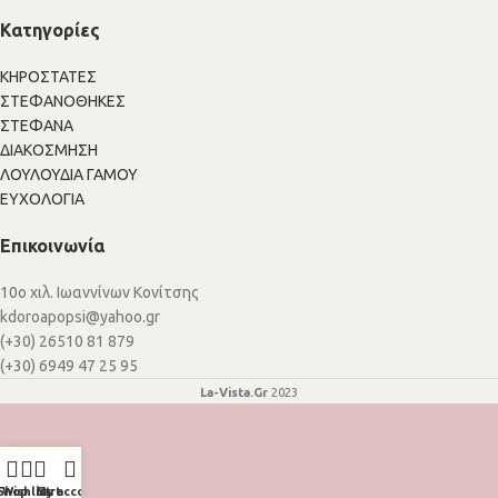
Κατηγορίες
ΚΗΡΟΣΤΑΤΕΣ
ΣΤΕΦΑΝΟΘΗΚΕΣ
ΣΤΕΦΑΝΑ
ΔΙΑΚΟΣΜΗΣΗ
ΛΟΥΛΟΥΔΙΑ ΓΑΜΟΥ
ΕΥΧΟΛΟΓΙΑ
Επικοινωνία
10ο χιλ. Ιωαννίνων Κονίτσης
kdoroapopsi@yahoo.gr
(+30) 26510 81 879
(+30) 6949 47 25 95
La-Vista.Gr
2023
Shop
Wishlist
My account
Cart