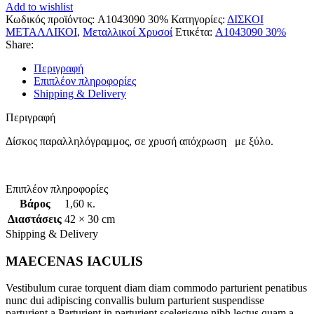
Add to wishlist
Κωδικός προϊόντος:
A1043090 30%
Κατηγορίες:
ΔΙΣΚΟΙ
ΜΕΤΑΛΛΙΚΟΙ
,
Μεταλλικοί Χρυσοί
Ετικέτα:
A1043090 30%
Share:
Περιγραφή
Επιπλέον πληροφορίες
Shipping & Delivery
Περιγραφή
Δίσκος παραλληλόγραμμος, σε χρυσή απόχρωση με ξύλο.
Επιπλέον πληροφορίες
Βάρος
1,60 κ.
Διαστάσεις
42 × 30 cm
Shipping & Delivery
MAECENAS IACULIS
Vestibulum curae torquent diam diam commodo parturient penatibus
nunc dui adipiscing convallis bulum parturient suspendisse
parturient a.Parturient in parturient scelerisque nibh lectus quam a