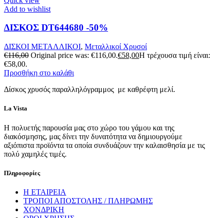
Quick view
Add to wishlist
ΔΙΣΚΟΣ DT644680 -50%
ΔΙΣΚΟΙ ΜΕΤΑΛΛΙΚΟΙ
,
Μεταλλικοί Χρυσοί
€
116,00
Original price was: €116,00.
€
58,00
Η τρέχουσα τιμή είναι:
€58,00.
Προσθήκη στο καλάθι
Δίσκος χρυσός παραλληλόγραμμος με καθρέφτη μελί.
La Vista
Η πολυετής παρουσία μας στο χώρο του γάμου και της
διακόσμησης, μας δίνει την δυνατότητα να δημιουργούμε
αξιόπιστα προϊόντα τα οποία συνδυάζουν την καλαισθησία με τις
πολύ χαμηλές τιμές.
Πληροφορίες
Η ΕΤΑΙΡΕΙΑ
ΤΡΟΠΟΙ ΑΠΟΣΤΟΛΗΣ / ΠΛΗΡΩΜΗΣ
ΧΟΝΔΡΙΚΗ