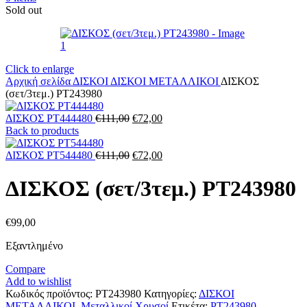
Sold out
Click to enlarge
Αρχική σελίδα
ΔΙΣΚΟΙ
ΔΙΣΚΟΙ ΜΕΤΑΛΛΙΚΟΙ
ΔΙΣΚΟΣ
(σετ/3τεμ.) PT243980
ΔΙΣΚΟΣ PT444480
€
111,00
€
72,00
Back to products
ΔΙΣΚΟΣ PT544480
€
111,00
€
72,00
ΔΙΣΚΟΣ (σετ/3τεμ.) PT243980
€
99,00
Εξαντλημένο
Compare
Add to wishlist
Κωδικός προϊόντος:
PT243980
Κατηγορίες:
ΔΙΣΚΟΙ
ΜΕΤΑΛΛΙΚΟΙ
,
Μεταλλικοί Χρυσοί
Ετικέτα:
PT243980