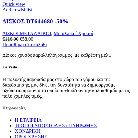
Quick view
Add to wishlist
ΔΙΣΚΟΣ DT644680 -50%
ΔΙΣΚΟΙ ΜΕΤΑΛΛΙΚΟΙ
,
Μεταλλικοί Χρυσοί
Original
Η
€
116,00
€
58,00
price
τρέχουσα
Προσθήκη στο καλάθι
was:
τιμή
Δίσκος χρυσός παραλληλόγραμμος με καθρέφτη μελί.
€116,00.
είναι:
€58,00.
La Vista
Η πολυετής παρουσία μας στο χώρο του γάμου και της
διακόσμησης, μας δίνει την δυνατότητα να δημιουργούμε
αξιόπιστα προϊόντα τα οποία συνδυάζουν την καλαισθησία με τις
πολύ χαμηλές τιμές.
Πληροφορίες
Η ΕΤΑΙΡΕΙΑ
ΤΡΟΠΟΙ ΑΠΟΣΤΟΛΗΣ / ΠΛΗΡΩΜΗΣ
ΧΟΝΔΡΙΚΗ
ΟΡΟΙ ΧΡΗΣΗΣ