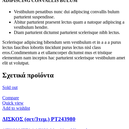
ADIPISCING CONVALLIS BULUM
Vestibulum penatibus nunc dui adipiscing convallis bulum
parturient suspendisse.
Abitur parturient praesent lectus quam a natoque adipiscing a
vestibulum hendre.
Diam parturient dictumst parturient scelerisque nibh lectus.
Scelerisque adipiscing bibendum sem vestibulum et in a a a purus
lectus faucibus lobortis tincidunt purus lectus nisl class
eros.Condimentum a et ullamcorper dictumst mus et tristique
elementum nam inceptos hac parturient scelerisque vestibulum amet
elit ut volutpat.
Σχετικά προϊόντα
Sold out
Compare
Quick view
Add to wishlist
ΔΙΣΚΟΣ (σετ/3τεμ.) PT243980