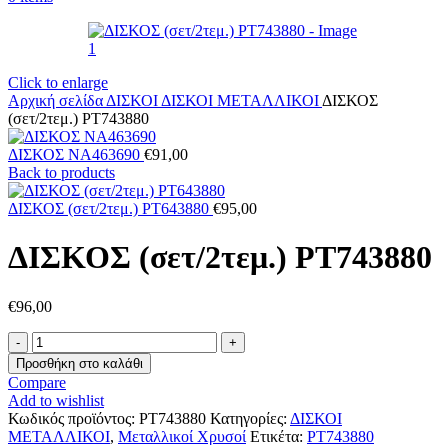
Click to enlarge
Αρχική σελίδα
ΔΙΣΚΟΙ
ΔΙΣΚΟΙ ΜΕΤΑΛΛΙΚΟΙ
ΔΙΣΚΟΣ
(σετ/2τεμ.) PT743880
ΔΙΣΚΟΣ NA463690
€
91,00
Back to products
ΔΙΣΚΟΣ (σετ/2τεμ.) PT643880
€
95,00
ΔΙΣΚΟΣ (σετ/2τεμ.) PT743880
€
96,00
ΔΙΣΚΟΣ
(σετ/2τεμ.)
Προσθήκη στο καλάθι
PT743880
Compare
ποσότητα
Add to wishlist
Κωδικός προϊόντος:
PT743880
Κατηγορίες:
ΔΙΣΚΟΙ
ΜΕΤΑΛΛΙΚΟΙ
,
Μεταλλικοί Χρυσοί
Ετικέτα:
PT743880