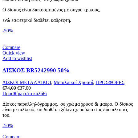
Ο δίσκος είναι διακοσμημένος με σαγρέ κρίκους,
ενώ εσωτερικά διαθέτει καθρέφτη.
-50%
Compare
Quick view
Add to wishlist
ΔΙΣΚΟΣ BR5242990 50%
ΔΙΣΚΟΙ ΜΕΤΑΛΛΙΚΟΙ
,
Μεταλλικοί Χρυσοί
,
ΠΡΟΣΦΟΡΕΣ
Original
Η
€
74,00
€
37,00
price
τρέχουσα
Προσθήκη στο καλάθι
was:
τιμή
Δίσκος παραλληλόγραμμος, σε χρώμα χρυσό & μαύρο. Ο δίσκος
€74,00.
είναι:
είναι μεταλλικός και διαθέτει ξύλινα χερούλια στις δύο πλευρές
€37,00.
του.
-50%
Compare